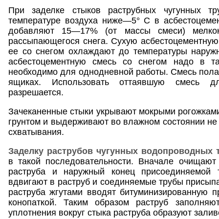
При заделке стыков раструбных чугунных тр
температуре воздуха ниже—5° С в асбестоцеме
добавляют 15—17% (от массы смеси) мелкок
рассыпающегося снега. Сухую асбестоцементную
ее со снегом охлаждают до температуры наружн
асбестоцементную смесь со снегом надо в та
необходимо для однодневной работы. Смесь полаг
ящиках. Использовать оттаявшую смесь д
разрешается.
Зачеканенные стыки укрывают мокрыми рогожкам
грунтом и выдерживают во влажном состоянии не
схватывания.
Заделку раструбов чугунных водопроводных 
в такой последовательности. Вначале очищают
раструба и наружный конец присоединяемой т
вдвигают в раструб и соединяемые трубы присыпа
раструба жгутами вводят битуминизированную п
конопаткой. Таким образом раструб заполняю
уплотнения вокруг стыка раструба образуют зали