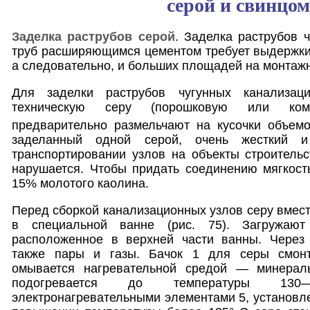
серой и свинцом
Заделка раструбов серой
. Заделка раструбов 
труб расширяющимся цементом требует выдержки
а следовательно, и больших площадей на монтаж
Для заделки раструбов чугунных канализац
техническую серу (порошковую или ком
предварительно размельчают на кусочки объем
заделанный одной серой, очень жесткий и
транспортировании узлов на объекты строительс
нарушается. Чтобы придать соединению мягкост
15% молотого каолина.
Перед сборкой канализационных узлов серу вмест
в специальной ванне (рис. 75). Загружают
расположенное в верхней части ванны. Через 
также пары и газы. Бачок 1 для серы смон
омывается нагревательной средой — минерал
подогревается до температуры 13
электронагревательными элементами 5, установл