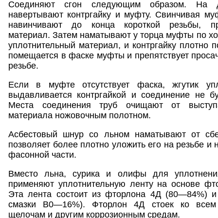
Соединяют сгон следующим образом. На д
навертывают контргайку и муфту. Свинчивая му
навинчивают до конца короткой резьбы, пр
материал. Затем наматывают у торца муфты по хо
уплотнительный материал, и контргайку плотно п
помещается в фаске муфты и препятствует проса
резьбе.
Если в муфте отсутствует фаска, жгутик упл
выдавливается контргайкой и соединение не бу
Места соединения труб очищают от выступа
материала ножовочным полотном.
Асбестовый шнур со льном наматывают от сбе
позволяет более плотно уложить его на резьбе и 
фасонной части.
Вместо льна, сурика и олифы для уплотнени
применяют уплотнительную ленту на основе ф
Эта лента состоит из фторлона 4Д (80—84%) и
смазки B0—16%). Фторлон 4Д стоек ко всем
щелочам и другим коррозионным средам.