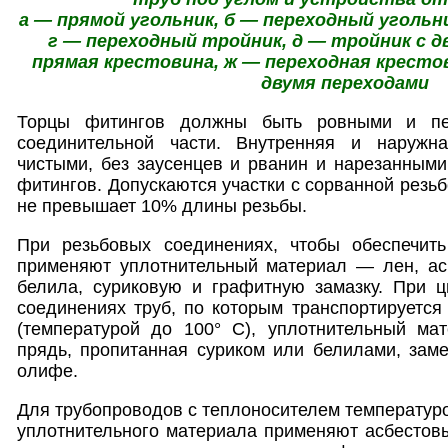
а — прямой угольник, б — переходный угольн
г — переходный тройник, д — тройник с д
прямая крестовина, ж — переходная крестов
двумя переходами
Торцы фитингов должны быть ровными и пе
соединительной части. Внутренняя и наруж
чистыми, без заусенцев и рванин и нарезанным
фитингов. Допускаются участки с сорванной резьб
не превышает 10% длины резьбы.
При резьбовых соединениях, чтобы обеспечить
применяют уплотнительный материал — лен, асб
белила, суриковую и графитную замазку. При ц
соединениях труб, по которым транспортируется
(температурой до 100° С), уплотнительный ма
прядь, пропитанная суриком или белилами, зам
олифе.
Для трубопроводов с теплоносителем температуро
уплотнительного материала применяют асбестов