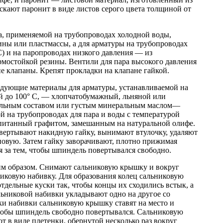
ускают паронит в виде листов серого цвета толщиной от
а, применяемой на трубопроводах холодной воды,
ины или пластмассы, а для арматуры на трубопроводах
С) и на паропроводах низкого давления — из
рмостойкой резины. Вентили для пара высокого давления
 клапаны. Крепят прокладки на клапане гайкой.
едующие материалы для арматуры, устанавливаемой на
й до 100° С, — хлопчатобумажный, льняной или
альным составом или густым минеральным маслом—
й на трубопроводах для пара и воды с температурой
опитанный графитом, замешанным на натуральной олифе.
твертывают накидную гайку, вынимают втулочку, удаляют
новую. Затем гайку заворачивают, плотно прижимая
я за тем, чтобы шпиндель повертывался свободно.
м образом. Снимают сальниковую крышку и вокруг
иковую набивку. Для образования колец сальниковую
тдельные куски так, чтобы концы их сходились встык, а
льниковой набивки укладывают одно на другое со
ки набивки сальниковую крышку ставят на место и
чтобы шпиндель свободно повертывался. Сальниковую
т в виде плетенки, обернутой несколько раз вокруг