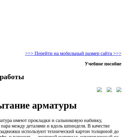
>>> Перейти на мобильный размер сайта >>>
Учебное пособие
 работы
пытание арматуры
матура имеют прокладки и сальниковую набивку,
пара между деталями и вдоль шпинделя. В качестве
задвижки используют технический картон толщиной до
ифе, и паронит — листовой материал, изготовленный из