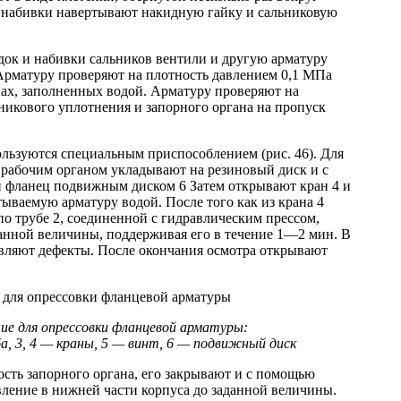
 набивки навертывают накидную гайку и сальниковую
док и набивки сальников вентили и другую арматуру
Арматуру проверяют на плотность давлением 0,1 МПа
ах, заполненных водой. Арматуру проверяют на
ьникового уплотнения и запорного органа на пропуск
льзуются специальным приспособлением (рис. 46). Для
 рабочим органом укладывают на резиновый диск и с
 фланец подвижным диском 6 Затем открывают кран 4 и
тываемую арматуру водой. После того как из крана 4
 по трубе 2, соединенной с гидравлическим прессом,
анной величины, поддерживая его в течение 1—2 мин. В
являют дефекты. После окончания осмотра открывают
ние для опрессовки фланцевой арматуры:
а, 3, 4 — краны, 5 — винт, 6 — подвижный диск
сть запорного органа, его закрывают и с помощью
ление в нижней части корпуса до заданной величины.