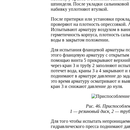
шпинделя. После укладки сальниковой
набивку уплотняют втулкой.
После притирки или установки прокла
проверяют на плотность опрессовкой. 
Испытывают арматуру воздухом в ванн
герметичность корпуса, плотность сал
воды в закрытом положении.
Для испытания фланцевой арматуры по
этого фланцевую арматуру с открытым
помощью винта 5 прикрывают верхний
через кран 3 и трубу 2 заполняют испы
потечет вода, краны 3 а 4 закрывают и
поднимают в арматуре давление до зад
это время арматуру осматривают и вы
кран 3 и снижают давление до нуля.
Рис. 46. Приспособле
1 — резиновый диск, 2 — труб
Для того чтобы испытать непроницаемо
гидравлического пресса поднимают дав