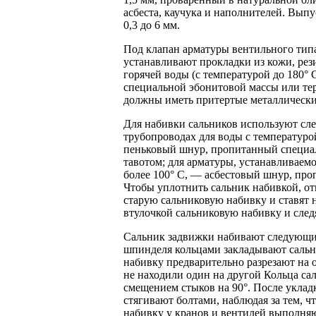
асбеста, каучука и наполнителей. Вып
0,3 до 6 мм.
Под клапан арматуры вентильного тип
устанавливают прокладки из кожи, рез
горячей воды (с температурой до 180° 
специальной эбонитовой массы или те
должны иметь притертые металлические
Для набивки сальников используют сл
трубопроводах для воды с температуро
пеньковый шнур, пропитанный специ
тавотом; для арматуры, устанавливаемо
более 100° С, — асбестовый шнур, пр
Чтобы уплотнить сальник набивкой, о
старую сальниковую набивку и ставят 
втулочкой сальниковую набивку и след
Сальник задвижки набивают следующи
шпинделя кольцами закладывают сальн
набивку предварительно разрезают на о
не находили один на другой Кольца са
смещением стыков на 90°. После уклад
стягивают болтами, наблюдая за тем, 
набивку у кранов и вентилей выполняю