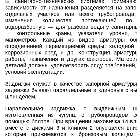
В санитарно-технических системах применя
зависимости от назначения разделяется на за
отдельных участков или всего трубопровод
изменения количества протекающей по 
водоразборную — для разбора воды у санитарны
— контрольные краны, указатели уровня, 
манометров. Каждый из видов арматуры об
определенной перемещаемой среды: холодной 
коррозионных сред и др. Конструкция арматур
работы, назначения и других факторов. Матери
деталей должны удовлетворять ряду требований,
условий эксплуатации.
Задвижки служат в качестве запорной арматуры
задвижки бывают параллельные и клиновые с 
шпинделем.
Параллельная задвижка с выдвижным шп
изготовленная из чугуна, с трубопроводом 
помощью болтов. При вращении маховичка 14 вл
вместе с дисками 3 и клином 2 опускается вниз
которые прижимаются к бронзовым кольцам