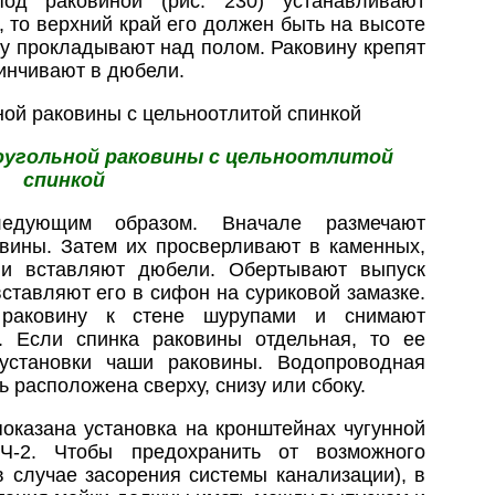
од раковиной (рис. 230) устанавливают
 то верхний край его должен быть на высоте
бу прокладывают над полом. Раковину крепят
винчивают в дюбели.
моугольной раковины с цельноотлитой
спинкой
ледующим образом. Вначале размечают
овины. Затем их просверливают в каменных,
 и вставляют дюбели. Обертывают выпуск
ставляют его в сифон на суриковой замазке.
 раковину к стене шурупами и снимают
. Если спинка раковины отдельная, то ее
установки чаши раковины. Водопроводная
 расположена сверху, снизу или сбоку.
 показана установка на кронштейнах чугунной
-2. Чтобы предохранить от возможного
в случае засорения системы канализации), в