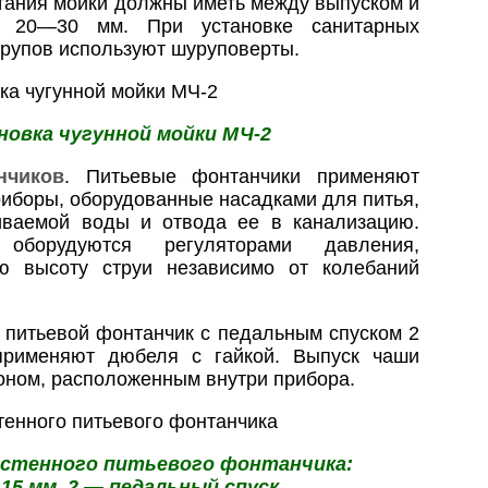
тания мойки должны иметь между выпуском и
 20—30 мм. При установке санитарных
рупов используют шуруповерты.
ановка чугунной мойки МЧ-2
нчиков
. Питьевые фонтанчики применяют
риборы, оборудованные насадками для питья,
ваемой воды и отвода ее в канализацию.
оборудуются регуляторами давления,
ю высоту струи независимо от колебаний
й питьевой фонтанчик с педальным спуском 2
применяют дюбеля с гайкой. Выпуск чаши
оном, расположенным внутри прибора.
настенного питьевого фонтанчика:
 15 мм, 2 — педальный спуск