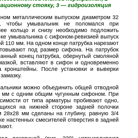
зационному стояку, 3 — гидроизоляция
ном металлическим выпуском диаметром 32
а, чтобы умывальник не поломался при
нее кольцо и снизу необходимо подложить
вке умывальника с сифоном-ревизией выпуск
й 110 мм. На одном конце патрубка нарезают
ортовывают под размер сифона. На патрубок
ванный конец патрубка, обернутый смоляной
мазкой, вставляют в сифон и одновременно
а кронштейны. После установки и выверки
замазку.
вальники можно объединить общей отводной
0 мм с одним общим чугунным сифоном. При
симости от типа арматуры пробивают одно,
щихся на нижней стороне задней полочки
м 28х28 мм сделаны на глубину, равную 3/4
ке настенных смесителей отверстия в задней
вают.