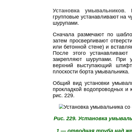
Установка умывальников
. 
групповые устанавливают на ч
шурупами.
Сначала размечают по шабло
затем просверливают отверст
или бетонной стене) и вставл
После этого устанавливают
закрепляют шурупами. При у
верхний выступающий штифт
плоскости борта умывальника.
Общий вид установки умывал
прокладкой водопроводных и 
рис. 229.
Рис. 229. Установка умываль
1 — отводная труба над ж