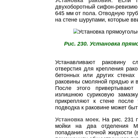
Установка раковин
. Если п
двухоборотный сифон-ревизию,
645 мм от пола. Отводную тру
на стене шурупами, которые в
Рис. 230. Установка пря
Устанавливают раковину с
отверстия для крепления рак
бетонных или других стенах
раковины смоляной прядью и в
После этого привертывают
излишнюю суриковую замазку
прикрепляют к стене после 
подводка к раковине может быть
Установка моек
. На рис. 231
мойки на два отделения МЧ
попадания сточной жидкости (