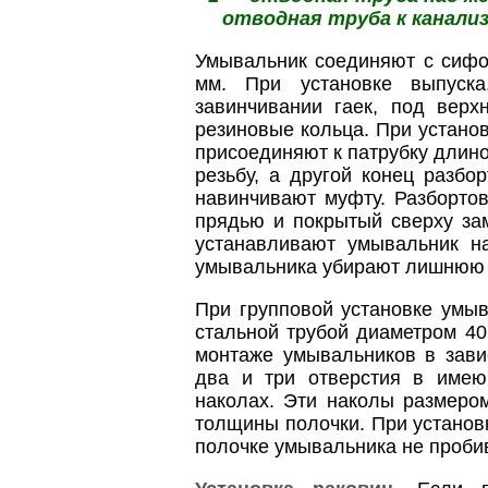
отводная труба к канали
Умывальник соединяют с сифо
мм. При установке выпуск
завинчивании гаек, под верх
резиновые кольца. При устано
присоединяют к патрубку длино
резьбу, а другой конец разб
навинчивают муфту. Разборто
прядью и покрытый сверху за
устанавливают умывальник н
умывальника убирают лишнюю 
При групповой установке умы
стальной трубой диаметром 4
монтаже умывальников в зави
два и три отверстия в имею
наколах. Эти наколы размеро
толщины полочки. При установ
полочке умывальника не проби