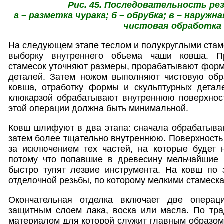
Рис. 45. Последовательность ре
а – разметка чурака; б – обрубка; в – наружна
чистовая обработка
На следующем этапе теслом и полукруглыми стам
выборку внутреннего объема чаши ковша. П
стамесок уточняют размеры, прорабатывают форм
деталей. Затем ножом выполняют чистовую обр
ковша, отработку формы и скульптурных детале
клюкарзой обрабатывают внутреннюю поверхност
этой операции должна быть минимальной.
Ковш шлифуют в два этапа: сначала обрабатыва
затем более тщательно внутреннюю. Поверхность
за исключением тех частей, на которые будет 
потому что попавшие в древесину мельчайшие 
быстро тупят лезвие инструмента. На ковш по 
отделочной резьбы, по которому мелкими стамеска
Окончательная отделка включает две операц
защитным слоем лака, воска или масла. По тра
материалом для которой служит главным образом 