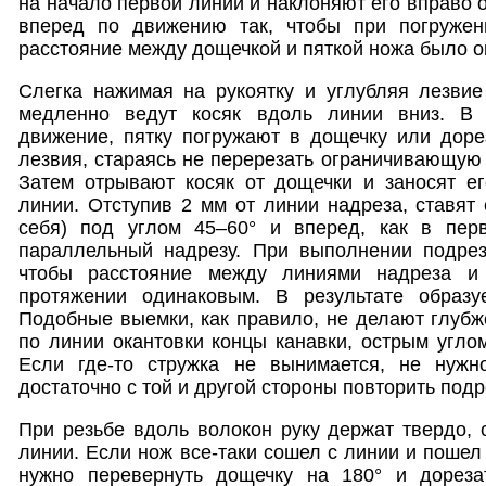
на начало первой линии и наклоняют его вправо о
вперед по движению так, чтобы при погружен
расстояние между дощечкой и пяткой ножа было о
Слегка нажимая на рукоятку и углубляя лезвие
медленно ведут косяк вдоль линии вниз. В
движение, пятку погружают в дощечку или доре
лезвия, стараясь не перерезать ограничивающую 
Затем отрывают косяк от дощечки и заносят ег
линии. Отступив 2 мм от линии надреза, ставят 
себя) под углом 45–60° и вперед, как в пер
параллельный надрезу. При выполнении подрез
чтобы расстояние между линиями надреза и
протяжении одинаковым. В результате образу
Подобные выемки, как правило, не делают глубж
по линии окантовки концы канавки, острым угло
Если где-то стружка не вынимается, не нужн
достаточно с той и другой стороны повторить подр
При резьбе вдоль волокон руку держат твердо, 
линии. Если нож все-таки сошел с линии и пошел
нужно перевернуть дощечку на 180° и дореза