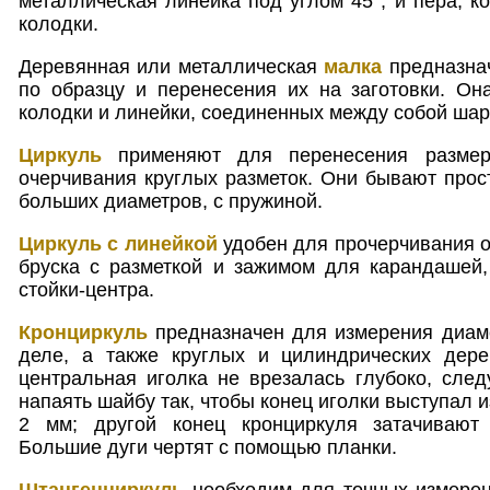
металлическая линейка под углом 45°, и пера, к
колодки.
Деревянная или металлическая
малка
предназнач
по образцу и перенесения их на заготовки. Он
колодки и линейки, соединенных между собой шар
Циркуль
применяют для перенесения размер
очерчивания круглых разметок. Они бывают прост
больших диаметров, с пружиной.
Циркуль с линейкой
удобен для прочерчивания о
бруска с разметкой и зажимом для карандашей,
стойки-центра.
Кронциркуль
предназначен для измерения диаме
деле, а также круглых и цилиндрических дере
центральная иголка не врезалась глубоко, след
напаять шайбу так, чтобы конец иголки выступал и
2 мм; другой конец кронциркуля затачивают 
Большие дуги чертят с помощью планки.
Штангенциркуль
необходим для точных измерен