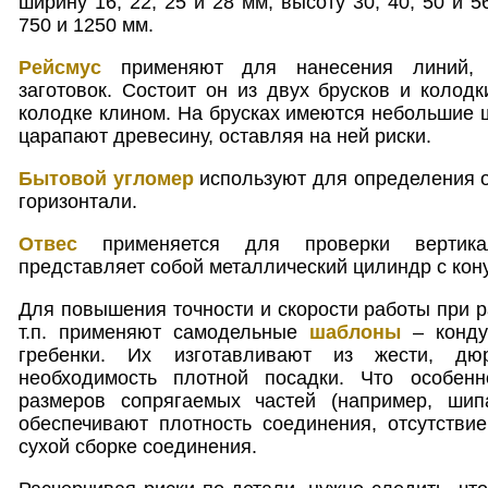
ширину 16, 22, 25 и 28 мм, высоту 30, 40, 50 и 5
750 и 1250 мм.
Рейсмус
применяют для нанесения линий, 
заготовок. Состоит он из двух брусков и колодк
колодке клином. На брусках имеются небольшие ш
царапают древесину, оставляя на ней риски.
Бытовой угломер
используют для определения о
горизонтали.
Отвес
применяется для проверки вертикал
представляет собой металлический цилиндр с кон
Для повышения точности и скорости работы при р
т.п. применяют самодельные
шаблоны
– конду
гребенки. Их изготавливают из жести, дюр
необходимость плотной посадки. Что особен
размеров сопрягаемых частей (например, шип
обеспечивают плотность соединения, отсутстви
сухой сборке соединения.