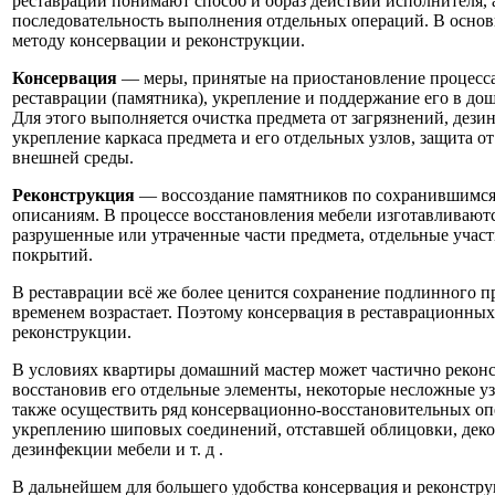
реставрации понимают способ и образ действий исполнителя,
последовательность выполнения отдельных операций. В основ
методу консервации и реконструкции.
Консервация
— меры, принятые на приостановление процесса
реставрации (памятника), укрепление и поддержание его в до
Для этого выполняется очистка предмета от загрязнений, дези
укрепление каркаса предмета и его отдельных узлов, защита о
внешней среды.
Реконструкция
— воссоздание памятников по сохранившимся 
описаниям. В процессе восстановления мебели изготавливают
разрушенные или утраченные части предмета, отдельные учас
покрытий.
В реставрации всё же более ценится сохранение подлинного пр
временем возрастает. Поэтому консервация в реставрационных
реконструкции.
В условиях квартиры домашний мастер может частично реконс
восстановив его отдельные элементы, некоторые несложные уз
также осуществить ряд консервационно-восстановительных о
укреплению шиповых соединений, отставшей облицовки, деко
дезинфекции мебели и т. д .
В дальнейшем для большего удобства консервация и реконстру