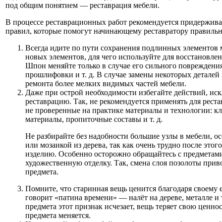
под общим понятием — реставрация мебели.
В процессе реставрационных работ рекомендуется придержив
правил, которые помогут начинающему реставратору правильн
Всегда идите по пути сохранения подлинных элементов 
новых элементов, для чего используйте для восстановле
Шпон меняйте только в случае его сильного повреждени
прошлифовки и т. д. В случае замены некоторых деталей 
ремонта более мелких видимых частей мебели.
Даже при острой необходимости избегайте действий, и
реставрацию. Так, не рекомендуется применять для рест
не проверенные на практике материалы и технологии: кл
материалы, пропиточные составы и т. д.
Не разбирайте без надобности большие узлы в мебели, 
или мозаикой из дерева, так как очень трудно после это
изделию. Особенно осторожно обращайтесь с предметам
художественную отделку. Так, смена слоя позолоты прив
предмета.
Помните, что старинная вещь ценится благодаря своему 
говорит «патина времени» — налёт на дереве, металле и 
предмета этот признак исчезает, вещь теряет свою ценнос
предмета меняется.