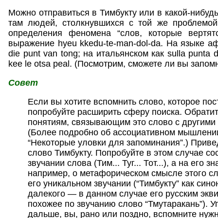
Можно отправиться в Тимбукту или в какой-нибудь 
там людей, столкнувшихся с той же проблемой
определения феномена “слов, которые вертят
выражение hyeu kkedu-te-man-dol-da. На языке аф
die punt van tong; на итальянском как sulla punta d
kee le otsa peal. (Посмотрим, сможете ли вы запом
Совет
Если вы хотите вспомнить слово, которое пост
попробуйте расширить сферу поиска. Обратите
понятиям, связывающим это слово с другими
(Более подробно об ассоциативном мышлении 
“Некоторые уловки для запоминания”.) Приве
слово Тимбукту. Попробуйте в этом случае со
звучании слова (Тим... Туг... Тот...), а на его 
например, о метафорическом смысле этого сл
его уникальном звучании (“Тимбукту” как син
далекого — в данном случае его русским экв
похожее по звучанию слово “Тмутаракань”). У
дальше, вы, рано или поздно, вспомните нуж