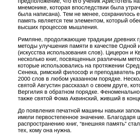
предположение, что его ученик Аристотель на
мнемонике, которая впоследствии была утраче
была написана). Тем не менее, сохранилось е
память является тем элементом, который об
высших процессов мышления.
Римляне, продолжающие традиции древних г
методы улучшения памяти в качестве Одной и
(искусства использования слов). Цицерон и 
несколько книг, посвященных различным мет
которые использовались на протяжении Средн
Сенека, римский философ и преподаватель ри
2000 слов в любом указанном порядке. Неско
святой Августин рассказал о своем друге, ко
Вергилия в обратном порядке. Феноменально
также святой Фома Аквинский, живший в конц
До появления печатной машины навыки запо
имели первостепенное значение. Благодаря 
распространению книг, “внешняя память” ста
тех, кому она нужна.