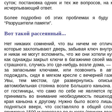
суток; постановка одних и тех же вопросов, на
исчерпывающий ответ.
Более подробно об этих проблемах я буду 
“Разрушители памяти”.
Вот такой рассеянный...
Нет никаких сомнений, что вы ничем не отлич
которые захлопывают дверь, забывая ключ внутри
и никак не могут вспомнить, что же они хотели ку
как однажды закрыл ключи в багажнике своей м
страшного, случись это где-нибудь возле дома, 
за запасными ключами, или позвонить в ав
подождать, сидя в мягком кресле с вечерней газ
Увы, тем местом, где развернулись описы
автомобильная стоянка возле Большого каньона.
от гостиницы, что само по себе не является п
принимать во внимание необходимость пешеходн
края каньона к другому. Нужно было всего лишь 
подняться вверх, что составляло в общей сло
примерно 1500 м перепада по высоте (причем два