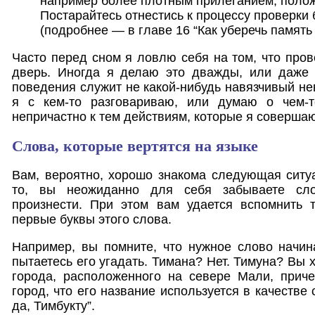
например более плотным прилеганием, положе
Постарайтесь отнестись к процессу проверки
(подробнее — в главе 16 “Как уберечь память 
Часто перед сном я ловлю себя на том, что пров
дверь. Иногда я делаю это дважды, или даже 
поведения служит не какой-нибудь навязчивый невр
я с кем-то разговариваю, или думаю о чем-т
непричастно к тем действиям, которые я совершаю
Слова, которые вертятся на языке
Вам, вероятно, хорошо знакома следующая ситуа
то, вы неожиданно для себя забываете сло
произнести. При этом вам удается вспомнить 
первые буквы этого слова.
Например, вы помните, что нужное слово начинае
пытаетесь его угадать. Тимана? Нет. Тимуна? Вы 
города, расположенного на севере Мали, приче
город, что его название используется в качестве 
да, Тимбукту”.