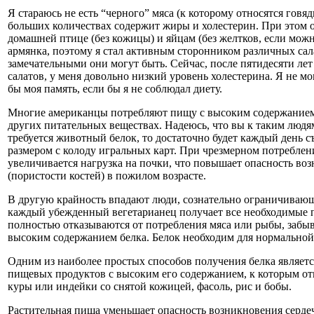
Я стараюсь не есть “черного” мяса (к которому относятся говяд
больших количествах содержит жиры и холестерин. При этом о
домашней птице (без кожицы) и яйцам (без желтков, если мож
армянка, поэтому я стал активным сторонником различных сала
замечательными они могут быть. Сейчас, после пятидесяти ле
салатов, у меня довольно низкий уровень холестерина. Я не мо
бы моя память, если бы я не соблюдал диету.
Многие американцы потребляют пищу с высоким содержанием 
других питательных веществах. Надеюсь, что вы к таким людям
требуется животный белок, то достаточно будет каждый день с
размером с колоду игральных карт. При чрезмерном потреблен
увеличивается нагрузка на почки, что повышает опасность во
(пористости костей) в пожилом возрасте.
В другую крайность впадают люди, сознательно ограничивающ
каждый убежденный вегетарианец получает все необходимые 
полностью отказываются от потребления мяса или рыбы, забыв
высоким содержанием белка. Белок необходим для нормальной
Одним из наиболее простых способов получения белка являет
пищевых продуктов с высоким его содержанием, к которым от
куры или индейки со снятой кожицей, фасоль, рис и бобы.
Растительная пища уменьшает опасность возникновения сердеч