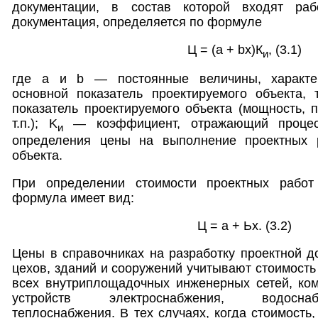
документации, в состав которой входят ра
документация, определяется по формуле
Ц = (а + bх)К
, (3.1)
и
где а и b — постоянные величины, характе
основной показатель проектируемого объекта, 
показатель проектируемого объекта (мощность, 
т.п.); K
— коэффициент, отражающий процес
и
определения цены на выполнение проектных р
объекта.
При определении стоимости проектных рабо
формула имеет вид:
Ц = а + Ьх. (3.2)
Цены в справочниках на разработку проектной д
цехов, зданий и сооружений учитывают стоимость
всех внутриплощадочных инженерных сетей, ком
устройств электроснабжения, водоснаб
теплоснабжения. В тех случаях, когда стоимость,