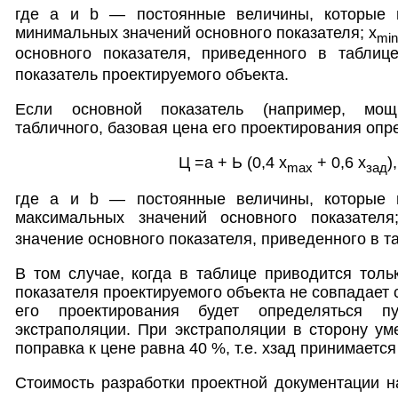
где а и b — постоянные величины, которые 
минимальных значений основного показателя; x
min
основного показателя, приведенного в таблиц
показатель проектируемого объекта.
Если основной показатель (например, мощ
табличного, базовая цена его проектирования оп
Ц =а + Ь (0,4 х
+ 0,6 х
)
max
зад
где a и b — постоянные величины, которые 
максимальных значений основного показателя
значение основного показателя, приведенного в т
В том случае, когда в таблице приводится толь
показателя проектируемого объекта не совпадает 
его проектирования будет определяться п
экстраполяции. При экстраполяции в сторону у
поправка к цене равна 40 %, т.е. хзад принимаетс
Стоимость разработки проектной документации на