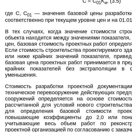
C = C
K
, (3.5)
01
и
где С, С
— значения базовой цены разработки
01
соответственно при текущем уровне цен и на 01.01
В тех случаях, когда значение стоимости стро
объекта находится между значениями показателя,
цен, базовая стоимость проектных работ определ
Если стоимость строительства проектируемого зд
или ниже крайних значений показателя, привед
базовая цена проектных работ принимается в пре
крайних показателей без экстраполяции в 
уменьшения.
Стоимость разработки проектной документаци
техническое перевооружение действующих предпр
сооружений определяется на основе стоимости
рассчитанной для условий нового строительства
для определения базовой стоимости прое
повышающие коэффициенты до 2,0 или пон
учитывающие весь объем работ по реконстр
проектной организацией по согласованию с заказч