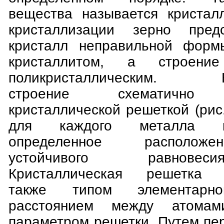
вещества называется кристал
кристаллизации зерно пред
кристалл неправильной форм
кристаллитом, а строен
поликристаллическим. Кр
строение схематично и
кристаллической решеткой (рис.
для каждого металла и
определенное располож
устойчивого равнове
Кристаллическая решетка х
также типом элементар
расстоянием между атомам
параметром решетки. Путем пе