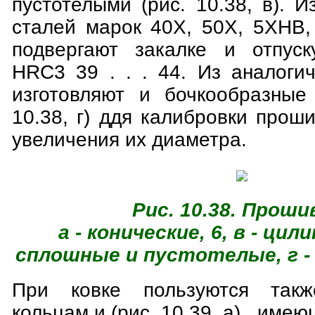
пустотелыми (рис. 10.38, в). И
сталей марок 40Х, 50Х, 5ХНВ,
подвергают закалке и отпуск
HRC3 39 . . . 44. Из аналоги
изготовляют и бочкообразные
10.38, г) ддя калибровки прош
увеличения их диаметра.
Рис. 10.38. Проши
а - конические, 6, в - ци
сплошные и пустотелые, г -
При ковке пользуются такж
кольцам и (рис. 10.39, а) , им