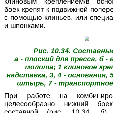
клиновым креплением/в осно
боек крепят к подвижной попер
с помощью клиньев, или специ
и шпонками.
Рис. 10.34. Составны
а - плоский для пресса, б -
молота; 1 клиновое креп
надставка, 3, 4 - основания, 5 
штырь, 7 - транспортно
При работе на комбиниро
целесообразно нижний бое
составной (рис. 10.34, б)