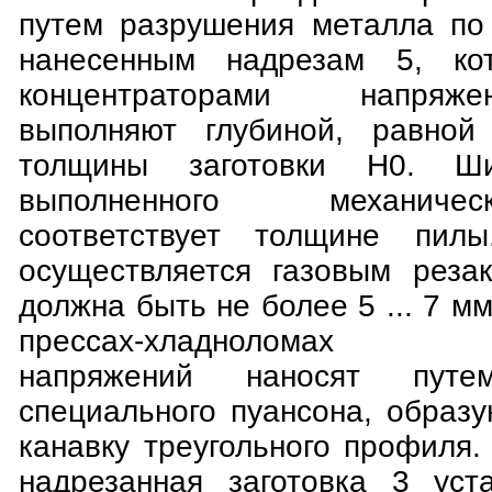
путем разрушения металла по
нанесенным надрезам 5, ко
концентраторами напряж
выполняют глубиной, равно
толщины заготовки Н0. Ши
выполненного механиче
соответствует толщине пил
осуществляется газовым реза
должна быть не более 5 ... 7 м
прессах-хладноломах к
напряжений наносят путе
специального пуансона, образ
канавку треугольного профиля
надрезанная заготовка 3 уст