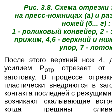
Рис. 3.8. Схема отрезки
на пресс-ножницах (а) и р
ножей (б... г) :
1 - роликовый конвейер, 2 - 
прижим, 4,6 - верхний и ниж
упор, 7 - лото
После этого верхний нож 4, д
усилием Р
отрезает от 
отр
заготовку. В процессе отрез
пластически внедряются в заг
контакта последней с режущим
возникают скалывающие встр
когда трещины сливаютс