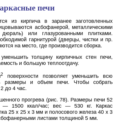
Каркасные печи
тся из кирпича в заранее заготовленных
лицовываются асбофанерой, металлическими
, дюраль) или глазурованными плитками.
обходимой гарнитурой (дверцы, чистки и пр.
яются на место, где производится сборка.
 уменьшить толщину кирпичных стен печи,
аемость и большую теплоотдачу.
2
м
поверхности позволяет уменьшить всю
ть размеры и объем печи. Чтобы собрать
2 до 4 час.
енного прогрева (рис. 78). Размеры печи 52
 — 1500 ккал/час; вес — 530 кг. Каркас
лка 25 х 25 х 3 мм и полосового железа 40 х 3
сбофанерными листами толщиной 5 мм.