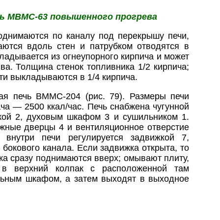
ечь МВМС-63 повышенного прогрева
поднимаются по каналу под перекрышу печи,
ются вдоль стен и патрубком отводятся в
ладывается из огнеупорного кирпича и может
ва. Толщина стенок топливника 1/2 кирпича;
сти выкладываются в 1/4 кирпича.
ная печь ВММС-204 (рис. 79). Размеры печи
ача — 2500 ккал/час. Печь снабжена чугунной
бкой 2, духовым шкафом 3 и сушильником 1.
ужные дверцы 4 и вентиляционное отверстие
 внутри печи регулируется задвижкой 7,
 бокового канала. Если задвижка открыта, то
ка сразу поднимаются вверх; омывают плиту,
в верхний колпак с расположенной там
льным шкафом, а затем выходят в выходное