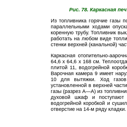
Рис. 78. Каркасная п
Из топливника горячие газы 
параллельными ходами опуска
коренную трубу. Топливник вык
работать на любом виде топли
стенки верхней (канальной) ча
Каркасная отопительно-аароч
64,6 х 64,6 х 168 см. Теплоотд
плитой 11, водогрейной коро
Варочная камера 9 имеет нар
10 для вытяжки. Ход газов
установленной в верхней части
газы (разрез А—А) из топливни
духовой шкаф и поступают 
водогрейной коробкой и суши
отверстие на 14-м ряду кладки.