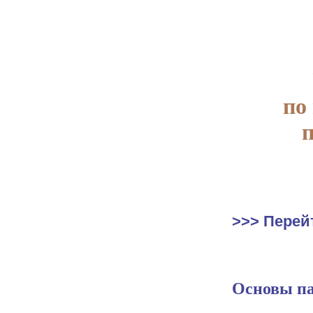
по
>>> Перей
Основы па