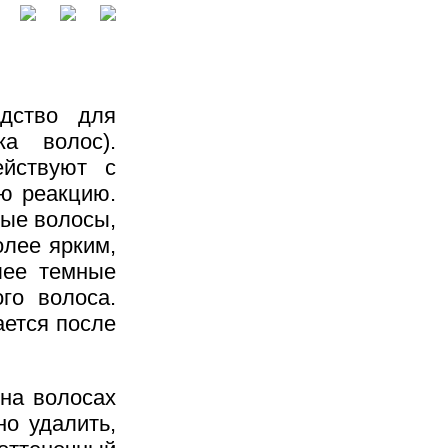
дство для
ка волос).
ействуют с
ую реакцию.
мые волосы,
олее ярким,
лее темные
го волоса.
ается после
 на волосах
но удалить,