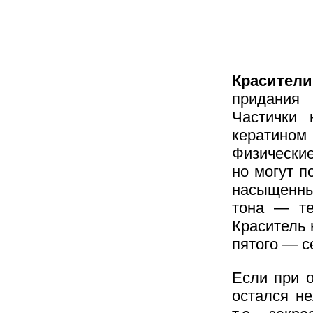
Красител
придания 
Частички 
кератином 
Физические
но могут п
насыщенны
тона — те
Краситель 
пятого — с
Если при о
остался не