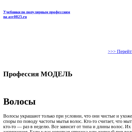
Учебники по популярным профессиям
на asv0825.ru
>>> Перейт
Профессия МОДЕЛЬ
Волосы
Волосы украшают только при условии, что они чистые и ухож
споры по поводу частоты мытья волос. Кто-то считает, что мы
кто-то — раз в неделю. Все зависит от типа и длины волос. Их
загрязнения. Если у вас короткая стрижка или жирный тип во