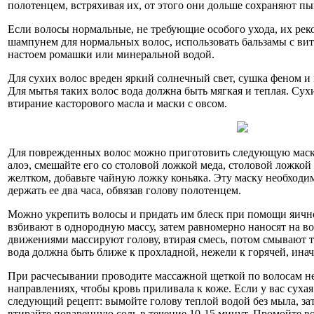
полотенцем, встряхивая их, от этого они дольше сохраняют пы
Если волосы нормальные, не требующие особого ухода, их рек
шампунем для нормальных волос, использовать бальзамы с вит
настоем ромашки или минеральной водой.
Для сухих волос вреден яркий солнечный свет, сушка феном и
Для мытья таких волос вода должна быть мягкая и теплая. Сух
втирание касторового масла и маски с овсом.
Для поврежденных волос можно приготовить следующую маску
алоэ, смешайте его со столовой ложкой меда, столовой ложкой
желтком, добавьте чайную ложку коньяка. Эту маску необходим
держать ее два часа, обвязав голову полотенцем.
Можно укрепить волосы и придать им блеск при помощи яичн
взбивают в однородную массу, затем равномерно наносят на в
движениями массируют голову, втирая смесь, потом смывают т
вода должна быть ближе к прохладной, нежели к горячей, инач
При расчесывании проводите массажной щеткой по волосам не 
направлениях, чтобы кровь приливала к коже. Если у вас суха
следующий рецепт: вымойте голову теплой водой без мыла, зат
втирайте поваренную соль в течение 10-15 минут. Промойте во