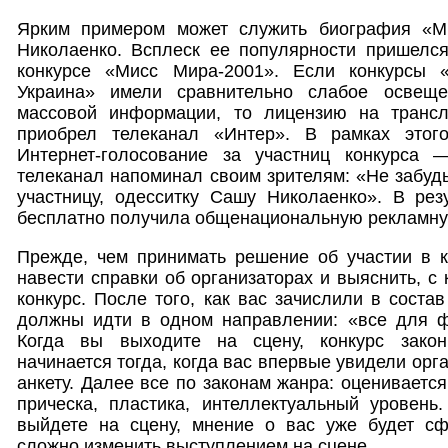
Ярким примером может служить биография «М
Николаенко. Всплеск ее популярности пришелся
конкурсе «Мисс Мира-2001». Если конкурсы
Украина» имели сравнительно слабое освещ
массовой информации, то лицензию на транс
приобрел телеканал «Интер». В рамках этого
Интернет-голосование за участниц конкурса 
телеканал напоминал своим зрителям: «Не забудь
участницу, одесситку Сашу Николаенко». В рез
бесплатно получила общенациональную рекламн
Прежде, чем принимать решение об участии в к
навести справки об организаторах и выяснить, с
конкурс. После того, как вас зачислили в соста
должны идти в одном направлении: «все для ф
Когда вы выходите на сцену, конкурс закон
начинается тогда, когда вас впервые увидели орг
анкету. Далее все по законам жанра: оцениваетс
прическа, пластика, интеллектуальный уровень
выйдете на сцену, мнение о вас уже будет сф
сложно изменить выступлением на сцене.