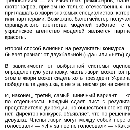
требованиям — из известных режиссеров, балет
фотографов, причем не только отечественных, н
приглашать в жюри знакомых специалистов, котор
или партнерами. Возможно, балетмейстер получал 
французского агентства моделей работает с 
украинское агентство моделей является партн
красоты.
Второй способ влияния на результаты конкурса —
бывает разная: от двухбальной («да» или «нет») 
В зависимости от выбранной системы оцено
определенную установку, часть жюри может конт
этом в жюри может сидеть хоть президент Украины
победила та девушка, а не эта, несмотря на симпа
И, наконец, третий, самый циничный вариант — к
по отдельности. Каждый сдает лист с результа
представителю дирекции, но общественного контр
нет. Директор конкурса объявляет, что по решен
девушка. Члены жюри могут между собой перего
голосовал» — «И я за нее не голосовал» — «Как 