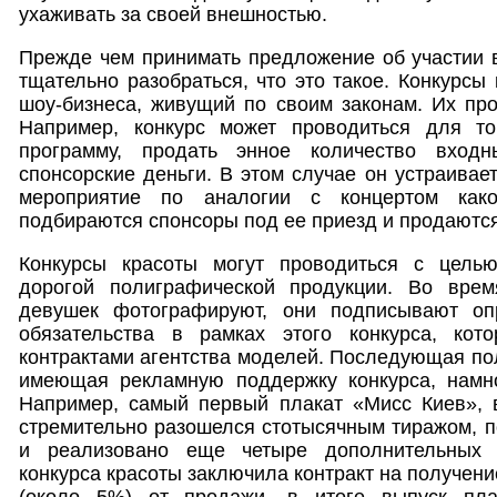
ухаживать за своей внешностью.
Прежде чем принимать предложение об участии в
тщательно разобраться, что это такое. Конкурсы
шоу-бизнеса, живущий по своим законам. Их пр
Например, конкурс может проводиться для то
программу, продать энное количество вход
спонсорские деньги. В этом случае он устраивае
мероприятие по аналогии с концертом како
подбираются спонсоры под ее приезд и продаютс
Конкурсы красоты могут проводиться с цель
дорогой полиграфической продукции. Во врем
девушек фотографируют, они подписывают оп
обязательства в рамках этого конкурса, кот
контрактами агентства моделей. Последующая по
имеющая рекламную поддержку конкурса, намно
Например, самый первый плакат «Мисс Киев», 
стремительно разошелся стотысячным тиражом, 
и реализовано еще четыре дополнительных 
конкурса красоты заключила контракт на получен
(около 5%) от продажи, в итоге выпуск пла