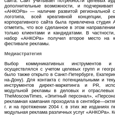
сайта. Сайт учитывает потребности целевых ау
дополнительные возможности, и подчеркивает
«АНКОРа» — наличие развитой региональной се
логотипа, всей креативной концепции, р
корпоративного сайта была привлечена студия 
отметить, что все сделанное в этом направлени
только клиентами и кандидатами. В частности
набор «АНКОРа» получил второе место на к
фестивале рекламы.
Медиастратегия
Выбор коммуникативных инструментов и
осуществлялся с учетом целевых групп и геогр
было также открыто в Санкт-Петербурге, Екатери
на-Дону). Для контакта с потенциальными и те
инструментов директ-маркетинга и PR, исп
модульной рекламы в деловых и отраслевых 
TheMoscowTimes, «Элитный персонал», «Персона
рекламная кампания проходила в сентябре—октябр
г. и на протяжении 2004 г. в этих же изданиях 
модульная реклама различных услуг «АНКОРа». Ко