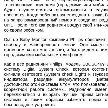
телефонными номерами (городскими или мобильн
будет осуществляться автоматически в слу
проснется. Когда ребенок начнет издавать звуки, B
на запрограммированный номер и соединит роди
Unit. После того как родители введут свой PIN-ко
со своим ребенком.
Dial-up Baby Monitor компaнии Philips обеспечи
свободу и маневренность жизни. Они смогут 
временем, когда малыш спит, и быть рядом с ним
городским или мобильным телефоном.
Как и все радионяни Philips, модель SBCSC469 D
систему Digital System Check, которая состои
сигнала светового (System check Light) и звуково
индикатора разрядки аккумуляторов (Batter
достоинство этой системы в том, что пользователи
корректной работе системы. Радионяня имеет
переключаться и выбрать лучший прием сигна
системы и таким образом избежать помех о
беспроводных устройств.