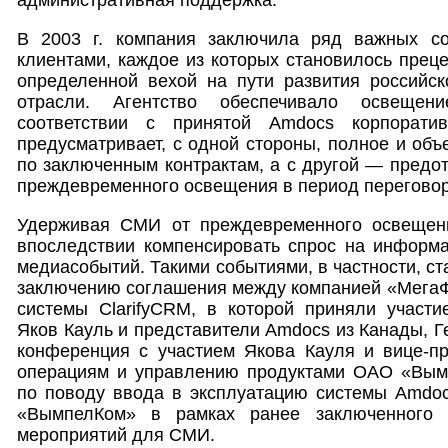
В 2003 г. компания заключила ряд важных со
клиентами, каждое из которых становилось прец
определенной вехой на пути развития российск
отрасли. Агентство обеспечивало освеще
соответствии с принятой Amdocs корпоратив
предусматривает, с одной стороны, полное и об
по заключенным контрактам, а с другой — предо
преждевременного освещения в период переговор
Удерживая СМИ от преждевременного освещени
впоследствии компенсировать спрос на информ
медиасобытий. Такими событиями, в частности, с
заключению соглашения между компанией «МегаФ
системы ClarifyCRM, в которой приняли участи
Яков Кауль и представители Amdocs из Канады, Г
конференция с участием Якова Кауля и вице-пр
операциям и управлению продуктами ОАО «Вым
по поводу ввода в эксплуатацию системы Amdoc
«ВымпелКом» в рамках ранее заключенного 
мероприятий для СМИ.