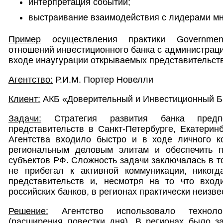
интерпретация событий;
выстраивание взаимодействия с лидерами мн
Пример
осуществления практики Government 
отношений инвестиционного банка с администрац
входе инаугурации открываемых представительст
Агентство:
Р.И.М. Портер Новелли
Клиент:
АКБ «Доверительный и Инвестиционный Б
Задачи:
Стратегия развития банка предп
представительств в Санкт-Петербурге, Екатерин
Агентства входило быстро и в ходе личного ко
региональным деловым элитам и обеспечить п
субъектов РФ. Сложность задачи заключалась в то
не прибегал к активной коммуникации, никог
представительств и, несмотря на то что вход
российских банков, в регионах практически неизве
Решение:
Агентство использовало техноло
(расширения повестки дня). В регионах было з