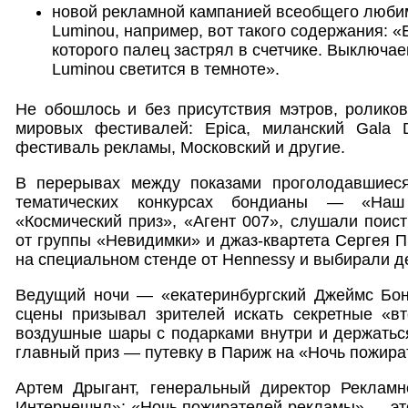
новой рекламной кампанией всеобщего люб
Luminou, например, вот такого содержания: «
которого палец застрял в счетчике. Выключаем
Luminou светится в темноте».
Не обошлось и без присутствия мэтров, ролико
мировых фестивалей: Epica, миланский Gala De
фестиваль рекламы, Московский и другие.
В перерывах между показами проголодавшиеся
тематических конкурсах бондианы — «Наш
«Космический приз», «Агент 007», слушали поис
от группы «Невидимки» и джаз-квартета Сергея 
на специальном стенде от Hennessy и выбирали 
Ведущий ночи — «екатеринбургский Джеймс Бо
сцены призывал зрителей искать секретные «вт
воздушные шары с подарками внутри и держаться
главный приз — путевку в Париж на «Ночь пожира
Артем Дрыгант, генеральный директор Реклам
Интернешнл»: «Ночь пожирателей рекламы» — эт