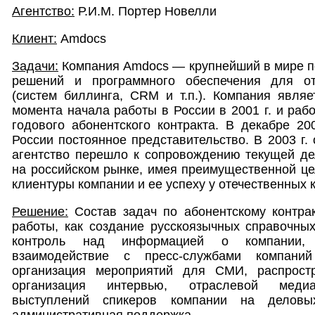
Агентство:
Р.И.М. Портер Новелли
Клиент:
Amdocs
Задачи:
Компания Amdocs — крупнейший в мире п
решений и программного обеспечения для от
(систем биллинга, CRM и т.п.). Компания являе
момента начала работы в России в 2001 г. и рабо
годового абонентского контракта. В декабре 20
России постоянное представительство. В 2003 г.
агентство перешло к сопровождению текущей де
на российском рынке, имея преимущественной це
клиентуры компании и ее успеху у отечественных 
Решение:
Состав задач по абонентскому контрак
работы, как создание русскоязычных справочны
контроль над информацией о компании,
взаимодействие с пресс-службами компан
организация мероприятий для СМИ, распростр
организация интервью, отраслевой медиа
выступлений спикеров компании на деловы
административная поддержка.