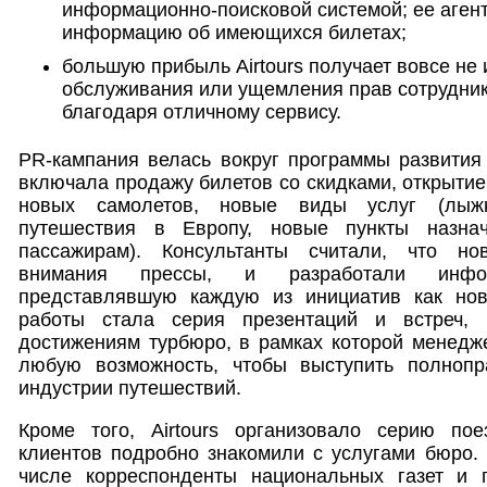
информационно-поисковой системой; ее аген
информацию об имеющихся билетах;
большую прибыль Airtours получает вовсе не 
обслуживания или ущемления прав сотруднико
благодаря отличному сервису.
PR-кампания велась вокруг программы развития т
включала продажу билетов со скидками, открытие
новых самолетов, новые виды услуг (лыжн
путешествия в Европу, новые пункты назнач
пассажирам). Консультанты считали, что но
внимания прессы, и разработали инфор
представлявшую каждую из инициатив как нов
работы стала серия презентаций и встреч,
достижениям турбюро, в рамках которой менедже
любую возможность, чтобы выступить полнопр
индустрии путешествий.
Кроме того, Airtours организовало серию по
клиентов подробно знакомили с услугами бюро. 
числе корреспонденты национальных газет и 