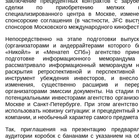
заключение прецедентных контрактов с заруб
сделки по приобретению мелких кон
специализированного центра в Москве, измене
спонсорские соглашения (в частности, JFC выс
спонсоров Московского международного кинофести
Непосредственно на этапе подготовки выпуск
(организаторами и андеррайтерами которого 
«Никойл» и «Менатеп СПб») агентство прин
подготовке информационного меморандума
рассматривало информационный меморандум не
раскрытия ретроспективной и перспективно
инструмент убеждения инвесторов, и внесл
изменения, существенно расширив и перер
организаторами эмиссии документы. На стадии 
потенциальными инвесторами агентство организо
Москве и Санкт-Петербурге. При этом агентств
использовать новизну ситуации: и прецедентный 
компании, и необычный характер самого предмета
Так, приглашения на презентацию предваря
аудитории коробок с бананами с указанием на о