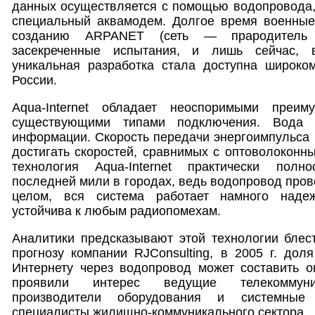
данных осуществляется с помощью водопровода,
специальный аквамодем. Долгое время военные
созданию ARPANET (сеть — прародитель И
засекреченные испытания, и лишь сейчас, в
уникальная разработка стала доступна широком
России.
Aqua-Internet обладает неоспоримыми преи
существующими типами подключения. Вода
информации. Скорость передачи энергоимпульса 
достигать скоростей, сравнимых с оптоволоконны
технология Aqua-Internet практически пол
последней мили в городах, ведь водопровод пров
целом, вся система работает намного наде
устойчива к любым радиопомехам.
Аналитики предсказывают этой технологии блес
прогнозу компании RJConsulting, в 2005 г. до
Интернету через водопровод может составить ок
проявили интерес ведущие телекоммуни
производители оборудования и системные
специалисты жилищно-коммуникального сектора.