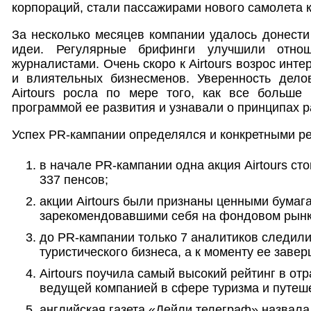
корпораций, стали пассажирами нового самолета 
За несколько месяцев компании удалось донести
идеи. Регулярные брифинги улучшили отно
журналистами. Очень скоро к Airtours возрос инте
и влиятельных бизнесменов. Уверенность дело
Airtours росла по мере того, как все больше 
программой ее развития и узнавали о принципах 
Успех PR-кампании определялся и конкретными ре
в начале PR-кампании одна акция Airtours сто
337 пенсов;
акции Airtours были признаны ценными бумаг
зарекомендовавшими себя на фондовом рынке
до PR-кампании только 7 аналитиков следили
туристического бизнеса, а к моменту ее заве
Airtours поучила самый высокий рейтинг в от
ведущей компанией в сфере туризма и путеш
английская газета «Дейли телеграф» назвала 