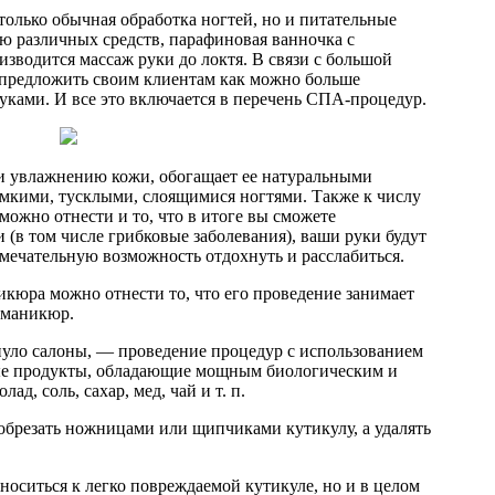
олько обычная обработка ногтей, но и питательные
ю различных средств, парафиновая ванночка с
изводится массаж руки до локтя. В связи с большой
 предложить своим клиентам как можно больше
руками. И все это включается в перечень СПА-процедур.
 увлажнению кожи, обогащает ее натуральными
омкими, тусклыми, слоящимися ногтями. Также к числу
ожно отнести и то, что в итоге вы сможете
(в том числе грибковые заболевания), ваши руки будут
амечательную возможность отдохнуть и расслабиться.
юра можно отнести то, что его проведение занимает
 маникюр.
нуло салоны, — проведение процедур с использованием
вые продукты, обладающие мощным биологическим и
д, соль, сахар, мед, чай и т. п.
резать ножницами или щипчиками кутикулу, а удалять
тноситься к легко повреждаемой кутикуле, но и в целом