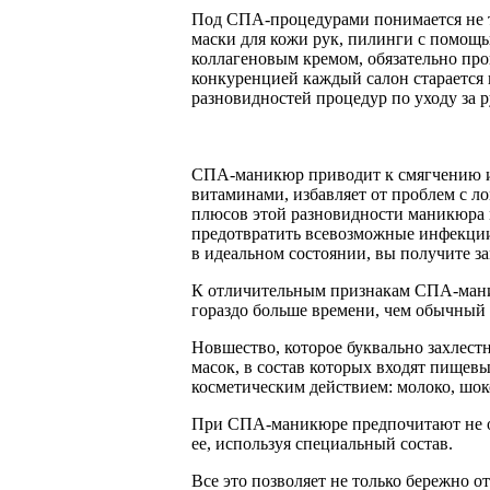
Под СПА-процедурами понимается не т
маски для кожи рук, пилинги с помощь
коллагеновым кремом, обязательно про
конкуренцией каждый салон старается
разновидностей процедур по уходу за 
СПА-маникюр приводит к смягчению и
витаминами, избавляет от проблем с л
плюсов этой разновидности маникюра м
предотвратить всевозможные инфекции 
в идеальном состоянии, вы получите з
К отличительным признакам СПА-маник
гораздо больше времени, чем обычный
Новшество, которое буквально захлест
масок, в состав которых входят пище
косметическим действием: молоко, шокола
При СПА-маникюре предпочитают не об
ее, используя специальный состав.
Все это позволяет не только бережно о