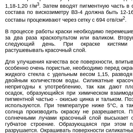
3
1,18-1,20 г/м
. Затем вводят пигментную часть в 
состава по вискозиметру ВЗ-4 должна быть 12-1
2
составы процеживают через сетку с 694 отв/см
.
В процессе работы краски необходимо перемеши
за два раза краскопультом или валиком. Втору
следующий день. При окраске кистями 
растушевывать красочный слой.
Для улучшения качества все поверхности, впиты
особенно очень пористые, необходимо перед окра
жидкого стекла с удельным весом 1,15, развод
двойным количеством воды. Силикатные красоч
непригодны к употреблению, так как дают пл
осадок, образующийся при химическом взаимоде
пигментной частью - окисью цинка и тальком. По
используются. При температуре ниже 5°С, а т
солнца производить окраску не разрешается. 
солнечными лучами красочный слой высыхает о
губчатое строение. Образующаяся при этом п
разрушается. Окрашивать поверхности силикатны