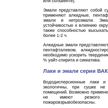
или сольвенте).
Эмали представляют собой су
применяют алкидные, пентаф
эмали и нитроэмали. Эма
устойчивостью к влиянию окр
также способностью высыхать
более 1-2 ч.
Алкидные эмали представляют
пентафталевом, алкидности
необходимо ускорить твердени
% уайт-спирита и сиккатива.
Лаки и эмали серии ВАК
Вододисперсионные лаки и 
экологичны, при сушке не 
помещений. Возможно применен
не имеют резкого не
пожаровзрывобезопасны.