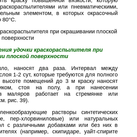
ять краску повышенной вязкости, которую
раскораспылителями или пневматическими,
тельным элементом, в которых окрасочный
 80°С.
щения удочки краскораспылителя при
и плоской поверхности
ило, наносят два раза. Интервал между
слоя 1-2 сут, которые требуются для полного
 высоте помещений до 3 м краску наносят
иком, стоя на полу, а при нанесении
из маляров работает на стремянке или
м. рис. 39).
ленкообразующие растворы синтетических
ые, пер-хлорвиниловые) или натуральных
мол с различными добавками или без них в
ителях (например, скипидаре, уайт-спирите