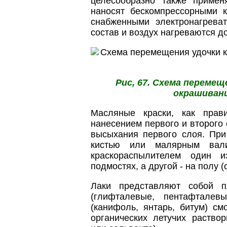
целесообразно также примен
наносят бескомпрессорными к
снабженными электронагрева
состав и воздух нагреваются до
Рис, 67. Схема переме
окрашивани
Масляные краски, как прав
нанесением первого и второго 
высыхания первого слоя. При
кистью или малярным вал
краскораспылителем один 
подмостях, а другой - на полу (с
Лаки представляют собой п
(глифталевые, пентафталев
(канифоль, янтарь, битум) с
органических летучих раствор