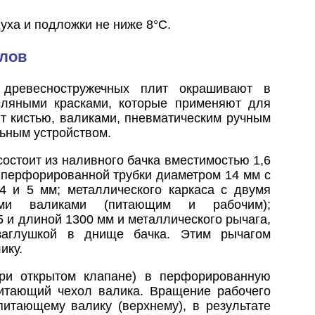
уха и подложки не ниже 8°С.
олов
ревесностружечных плит окрашивают в
сляными красками, которые применяют для
т кистью, валиками, пневматическим ручным
ьным устройством.
состоит из наливного бачка вместимостью 1,6
з перфорированной трубки диаметром 14 мм с
 4 и 5 мм; металлического каркаса с двумя
ми валиками (питающим и рабочим);
 и длиной 1300 мм и металлического рычага,
 заглушкой в днище бачка. Этим рычагом
ику.
при открытом клапане) в перфорированную
 питающий чехол валика. Вращение рабочего
питающему валику (верхнему), в результате