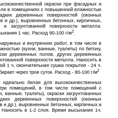
ысококачественной окраски при фасадных и
исле в помещениях с повышенной влажностью
ладких деревянных поверхностей (оконных
в и др.), выровненных бетонных, кирпичных,
й и загрунтованной поверхности металла.
2
ыхания 1 час. Расход 90-100 г/м
.
наружных и внутренних работ, в том числе в
ностью (кухни, ванные, туалеты) по бетону,
аски деревянных полов, других деревянных
унтованной поверхности металла. Наносить в
й 1 ч, окончательная сушка покрытия - 24 ч.
2
рает через трое суток. Расход - 80-100 г/м
я идеально белая для высококачественных
утри помещений, в том числе помещений с
, ванные, туалеты), окраски загрунтованных
адких деревянных поверхностей (оконных
в и др.), выровненных бетонных, кирпичных и
 Наносить в 1-2 слоя. Время высыхания 1ч.