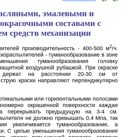
масляными, эмалевыми и
окрасочными составами с
ем средств механизации
2
ителей производительность - 400-500 м
/ч.
скораспылителей - туманообразование в зоне
ньшения туманообразования головку
защитной воздушной рубашкой. При окраске
ля держат на расстоянии 20-30 см от
 струю краски направляют перпендикулярно
ертикальными или горизонтальными полосами
авномерно окрашенной поверхности каждая
а перекрывать предыдущую на 3-4 см.
пылителя не должно превышать 0,4 Мпа, так
я увеличивается туманообразование, а
ски. С целью уменьшения туманообразования