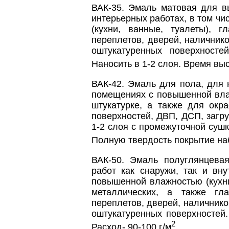
ВАК-35. Эмаль матовая для в
интерьерных работах, в том ч
(кухни, ванные, туалеты), г
переплетов, дверей, наличнико
оштукатуренных поверхносте
Наносить в 1-2 слоя. Время выс
ВАК-42. Эмаль для пола, для 
помещениях с повышенной влаж
штукатурке, а также для окр
поверхностей, ДВП, ДСП, загр
1-2 слоя с промежуточной сушко
Полную твердость покрытие наби
ВАК-50. Эмаль полуглянцева
работ как снаружи, так и вн
повышенной влажностью (кухни
металлических, а также гл
переплетов, дверей, наличнико
оштукатуренных поверхностей.
2
Расход- 90-100 г/м
.