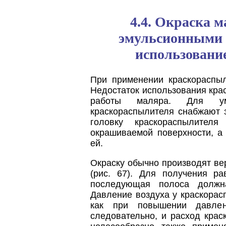
4.4. Окраска 
эмульсионными 
использовани
При применении краскораспыл
Недостаток использования кра
работы маляра. Для уме
краскораспылителя снабжают 
головку краскораспылите
окрашиваемой поверхности, а
ей.
Окраску обычно производят в
(рис. 67). Для получения р
последующая полоса должн
Давление воздуха у краскорас
как при повышении давлени
следовательно, и расход кра