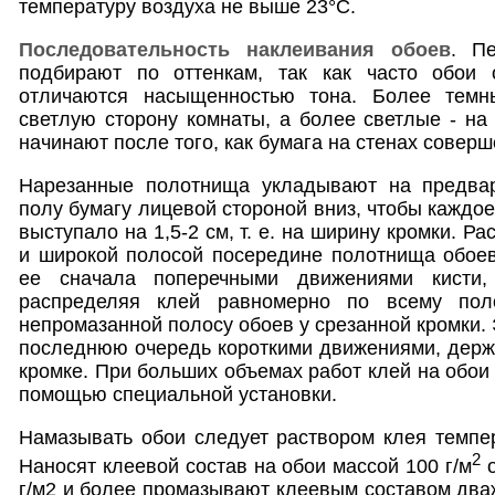
температуру воздуха не выше 23°С.
Последовательность наклеивания обоев
. П
подбирают по оттенкам, так как часто обои 
отличаются насыщенностью тона. Более темн
светлую сторону комнаты, а более светлые - на
начинают после того, как бумага на стенах соверш
Нарезанные полотнища укладывают на предвар
полу бумагу лицевой стороной вниз, чтобы кажд
выступало на 1,5-2 см, т. е. на ширину кромки. Р
и широкой полосой посередине полотнища обоев
ее сначала поперечными движениями кисти,
распределяя клей равномерно по всему пол
непромазанной полосу обоев у срезанной кромки.
последнюю очередь короткими движениями, держа 
кромке. При больших объемах работ клей на обои
помощью специальной установки.
Намазывать обои следует раствором клея темпе
2
Наносят клеевой состав на обои массой 100 г/м
о
г/м2 и более промазывают клеевым составом дв