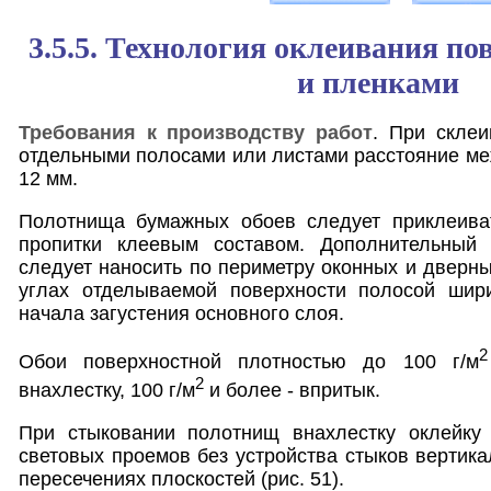
3.5.5. Технология оклеивания по
и пленками
Требования к производству работ
. При склеи
отдельными полосами или листами расстояние ме
12 мм.
Полотнища бумажных обоев следует приклеива
пропитки клеевым составом. Дополнительный 
следует наносить по периметру оконных и дверны
углах отделываемой поверхности полосой шир
начала загустения основного слоя.
2
Обои поверхностной плотностью до 100 г/м
2
внахлестку, 100 г/м
и более - впритык.
При стыковании полотнищ внахлестку оклейку
световых проемов без устройства стыков вертик
пересечениях плоскостей (рис. 51).