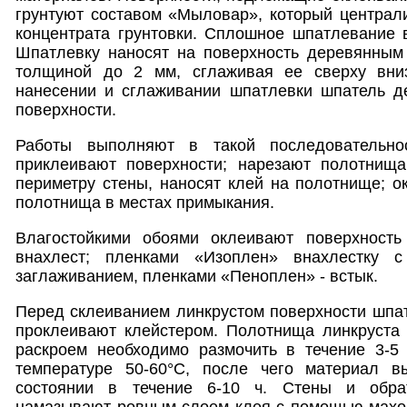
грунтуют составом «Мыловар», который централ
концентрата грунтовки. Сплошное шпатлевание 
Шпатлевку наносят на поверхность деревянны
толщиной до 2 мм, сглаживая ее сверху вни
нанесении и сглаживании шпатлевки шпатель де
поверхности.
Работы выполняют в такой последовательнос
приклеивают поверхности; нарезают полотнищ
периметру стены, наносят клей на полотнище; о
полотнища в местах примыкания.
Влагостойкими обоями оклеивают поверхность 
внахлест; пленками «Изоплен» внахлестку 
заглаживанием, пленками «Пеноплен» - встык.
Перед склеиванием линкрустом поверхности шпа
проклеивают клейстером. Полотнища линкруста 
раскроем необходимо размочить в течение 3-5
температуре 50-60°С, после чего материал 
состоянии в течение 6-10 ч. Стены и обра
намазывают ровным слоем клея с помощью махов