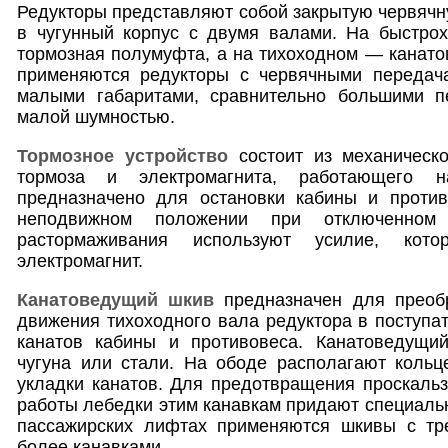
Редукторы представляют собой закрытую червяч
в чугунный корпус с двумя валами. На быстро
тормозная полумуфта, а на тихоходном — канат
применяются редукторы с червячными передач
малыми габаритами, сравнительно большими п
малой шумностью.
Тормозное устройство
состоит из механическо
тормоза и электромагнита, работающего 
предназначено для остановки кабины и проти
неподвижном положении при отключенном 
растормаживания используют усилие, кото
электромагнит.
Канатоведущий шкив
предназначен для преоб
движения тихоходного вала редуктора в поступа
канатов кабины и противовеса. Канатоведущи
чугуна или стали. На ободе располагают кольц
укладки канатов. Для предотвращения проскаль
работы лебедки этим канавкам придают специальн
пассажирских лифтах применяются шкивы с тр
более канавками.