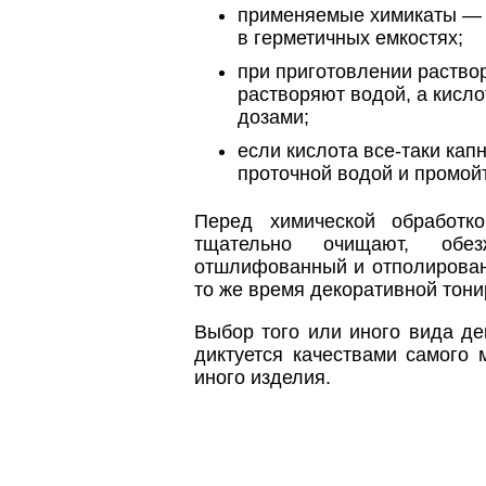
применяемые химикаты — о
в герметичных емкостях;
при приготовлении раствор
растворяют водой, а кисл
дозами;
если кислота все-таки кап
проточной водой и промой
Перед химической обработк
тщательно очищают, обезж
отшлифованный и отполирован
то же время декоративной тон
Выбор того или иного вида де
диктуется качествами самого 
иного изделия.