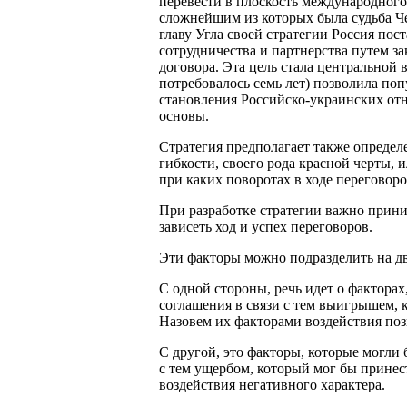
перевести в плоскость международного
сложнейшим из которых была судьба Ч
главу Угла своей стратегии Россия по
сотрудничества и партнерства путем з
договора. Эта цель стала центральной в
потребовалось семь лет) позволила по
становления Российско-украинских от
основы.
Стратегия предполагает также опреде
гибкости, своего рода красной черты, 
при каких поворотах в ходе переговоро
При разработке стратегии важно прин
зависеть ход и успех переговоров.
Эти факторы можно подразделить на дв
С одной стороны, речь идет о фактор
соглашения в связи с тем выигрышем, к
Назовем их факторами воздействия поз
С другой, это факторы, которые могли
с тем ущербом, который мог бы принес
воздействия негативного характера.