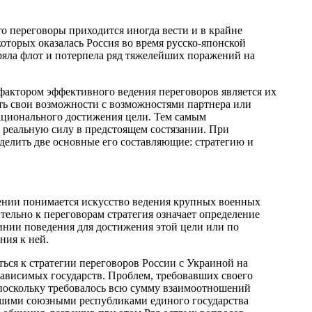
то переговоры приходится иногда вести и в крайне
которых оказалась Россия во время русско-японской
еряла флот и потерпела ряд тяжелейших поражений на
фактором эффективного ведения переговоров является их
ть свои возможности с возможностями партнера или
рационального достижения цели. Тем самым
 реальную силу в предстоящем состязании. При
елить две основные его составляющие: стратегию и
чении понимается искусство ведения крупных военных
тельно к переговорам стратегия означает определение
линии поведения для достижения этой цели или по
ния к ней.
ься к стратегии переговоров России с Украиной на
зависимых государств. Проблем, требовавших своего
 поскольку требовалось всю сумму взаимоотношений
ими союзными республиками единого государства