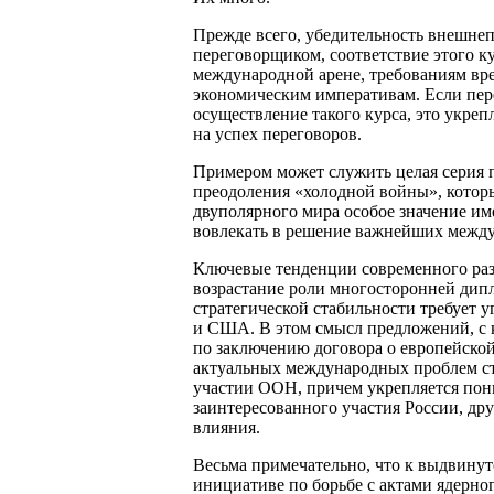
Прежде всего, убедительность внешнеп
переговорщиком, соответствие этого к
международной арене, требованиям вр
экономическим императивам. Если пер
осуществление такого курса, это укреп
на успех переговоров.
Примером может служить целая серия 
преодоления «холодной войны», котор
двуполярного мира особое значение им
вовлекать в решение важнейших между
Ключевые тенденции современного ра
возрастание роли многосторонней дипл
стратегической стабильности требует 
и США. В этом смысл предложений, с
по заключению договора о европейской
актуальных международных проблем с
участии ООН, причем укрепляется пони
заинтересованного участия России, др
влияния.
Весьма примечательно, что к выдвину
инициативе по борьбе с актами ядерно