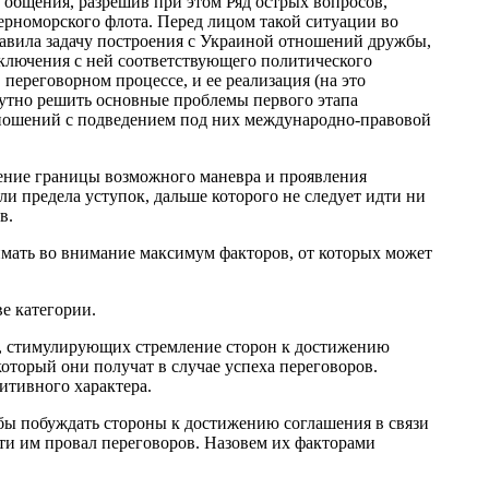
 общения, разрешив при этом Ряд острых вопросов,
ерноморского флота. Перед лицом такой ситуации во
ставила задачу построения с Украиной отношений дружбы,
аключения с ней соответствующего политического
 переговорном процессе, и ее реализация (на это
путно решить основные проблемы первого этапа
ношений с подведением под них международно-правовой
ление границы возможного маневра и проявления
или предела уступок, дальше которого не следует идти ни
в.
имать во внимание максимум факторов, от которых может
е категории.
ах, стимулирующих стремление сторон к достижению
оторый они получат в случае успеха переговоров.
итивного характера.
 бы побуждать стороны к достижению соглашения в связи
ти им провал переговоров. Назовем их факторами