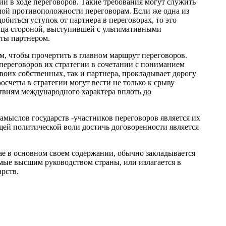
й в ходе переговоров. Такие требования могут служить
ой противо­положности переговорам. Если же одна из
биться уступок от партнера в переговорах, то это
лица стороной, выступившей с ультимативными
уты партнером.
ом, чтобы прочертить в главном маршрут переговоров.
переговоров их стратегии в сочетании с пониманием
воих собственных, так и партнера, прокладывает дорогу
росчеты в стратегии могут вести не только к срыву
ствиям международного характера вплоть до
амыслов государств -участников переговоров является их
ей политической воли достичь договоренности является
чае в основном своем содержании, обычно закладывается
мые высшим руководством страны, или излагается в
рств.