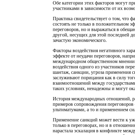
Обе категории этих факторов могут при
участниками в зависимости от их возмо
Практика свидетельствует о том, что ф
состоять не только в положительном эф
переговоров, но и выражаться в обеща
другой, несущих для этой последней д
зачастую экономического.
Факторы воздействия негативного хара
эффекте от неудачи переговоров, напри
международном общественном мнении.
воздействия одного из участников пере
шантаж, санкции, угроза применения с
заслуживают порицания как в силу то
взаимоотношений между государствами, 
таких условиях, ненадежны и могут ок
История международных отношений, ра
примеров сопровождения переговоров 
ультиматумами, а то и применением си
Применение санкций может вести к уж
только в переговорах, но и в отношени
нарастала эскалация в конфликте меж