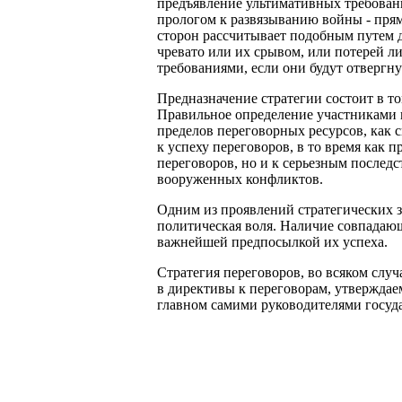
предъявление ультимативных требовани
прологом к развязыванию войны - прям
сторон рассчитывает подобным путем до
чревато или их срывом, или потерей 
требованиями, если они будут отвергн
Предназначение стратегии состоит в т
Правильное определение участниками 
пределов переговорных ресурсов, как с
к успеху переговоров, в то время как п
переговоров, но и к серьезным послед
вооруженных конфликтов.
Одним из проявлений стратегических з
политическая воля. Наличие совпадающ
важнейшей предпосылкой их успеха.
Стратегия переговоров, во всяком слу
в директивы к переговорам, утверждае
главном самими руководителями госуда