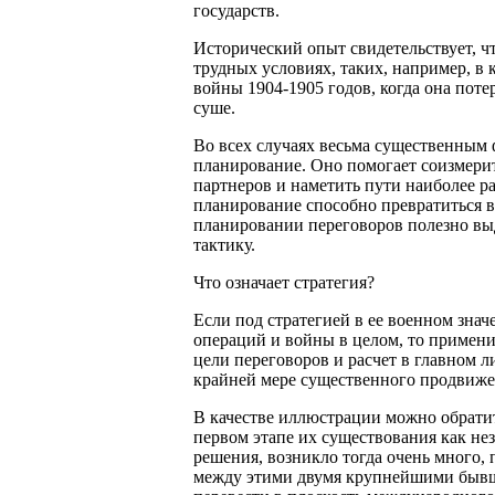
государств.
Исторический опыт свидетельствует, ч
трудных условиях, таких, например, в 
войны 1904-1905 годов, когда она пот
суше.
Во всех случаях весьма существенным 
планирование. Оно помогает соизмери
партнеров и наметить пути наиболее 
планирование способно превратиться в
планировании переговоров полезно выд
тактику.
Что означает стратегия?
Если под стратегией в ее военном зна
операций и войны в целом, то примени
цели переговоров и расчет в главном 
крайней мере существенного продвиже
В качестве иллюстрации можно обратит
первом этапе их существования как не
решения, возникло тогда очень много,
между этими двумя крупнейшими бывш