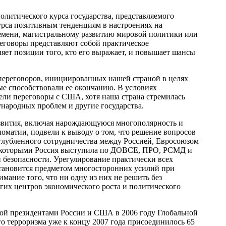
олитического курса государства, представляемого
урса позитивным тенденциям в настроениях на
емени, магистральному развитию мировой политики или
еговоры представляют собой практическое
ляет позиции того, кто его выражает, и повышает шансы
переговоров, инициированных нашей страной в целях
ые способствовали ее окончанию. В условиях
ели переговоры с США, хотя наша страна стремилась
народных проблем и другие государства.
звития, включая нарождающуюся многополярность и
оматии, подвели к выводу о том, что решение вопросов
углубленного сотрудничества между Россией, Евросоюзом
 которыми Россия выступила по ДОВСЕ, ПРО, РСМД и
 безопасности. Урегулирование практически всех
тановится предметом многосторонних усилий при
мание того, что ни одну из них не решить без
угих центров экономического роста и политического
той президентами России и США в 2006 году Глобальной
го терроризма уже к концу 2007 года присоединилось 65