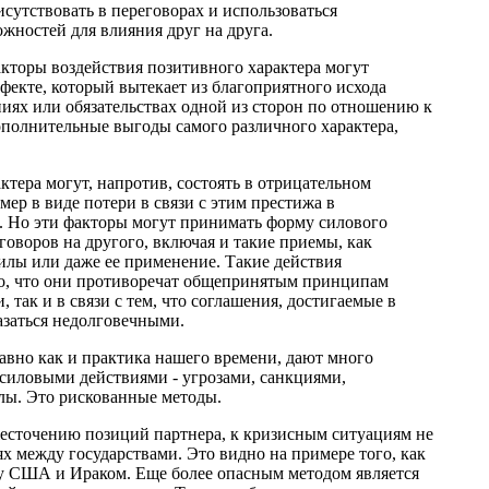
сутствовать в переговорах и использоваться
жностей для влияния друг на друга.
акторы воздействия позитивного характера могут
фекте, который вытекает из благоприятного исхода
ниях или обязательствах одной из сторон по отношению к
ополнительные выгоды самого различного характера,
ктера могут, напротив, состоять в отрицательном
мер в виде потери в связи с этим престижа в
 Но эти факторы могут принимать форму силового
говоров на другого, включая и такие приемы, как
илы или даже ее применение. Такие действия
го, что они противоречат общепринятым принципам
так и в связи с тем, что соглашения, достигаемые в
азаться недолговечными.
вно как и практика нашего времени, дают много
силовыми действиями - угрозами, санкциями,
лы. Это рискованные методы.
есточению позиций партнера, к кризисным ситуациям не
ях между государствами. Это видно на примере того, как
ду США и Ираком. Еще более опасным методом является