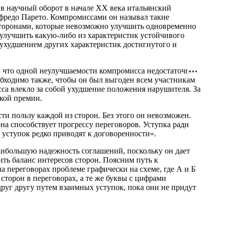
в научный оборот в начале XX века итальянский
ьфредо Парето. Компромиссами он называл такие
оронами, которые невозможно улучшить одновременно
 улучшить какую-либо из характеристик устойчивого
 ухудшением других характеристик достигнутого и
 что одной неулучшаемости компромисса недостаточно
обходимо также, чтобы он был выгоден всем участникам
са влекло за собой ухудшение положения нарушителя. За
кой премии.
ти пользу каждой из сторон. Без этого он невозможен.
она способствует прогрессу переговоров. Уступка ради
х уступок редко приводят к договоренности».
аибольшую надежность соглашений, поскольку он дает
ть баланс интересов сторон. Поясним путь к
 переговорах проблеме графически на схеме, где А и Б
торон в переговорах, а те же буквы с цифрами
руг другу путем взаимных уступок, пока они не придут