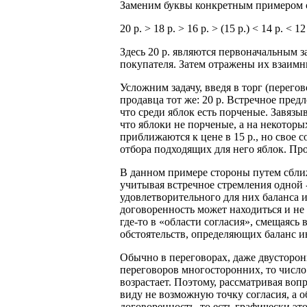
Заменим буквы конкретным примером с 
20 р. > 18 р. > 16 р. > (15 р.) < 14 р. < 12
Здесь 20 р. являются первоначальным з
покупателя. Затем отражены их взаимны
Усложним задачу, введя в торг (перего
продавца тот же: 20 р. Встречное предл
что среди яблок есть порченые. Завязыв
что яблоки не порченые, а на некоторы
приближаются к цене в 15 р., но свое 
отбора подходящих для него яблок. Про
В данном примере стороны путем сближ
учитывая встречное стремления одной -
удовлетворительного для них баланса и
договоренность может находиться и не
где-то в «области согласия», смещаясь
обстоятельств, определяю­щих баланс и
Обычно в переговорах, даже двусторонн
переговоров многосторонних, то число
возрастает. Поэтому, рассматривая воп
виду не возможную точку согласия, а о
договоренность, то есть графически эт