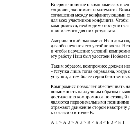
Впервые понятие о компромиссах ввел 
социолог, экономист и математик Вил
соглашения между конфликтующими ст
для всех участников конфликта. Чтобы
компромисса, необходимо поступиться
приемлемого для них результата.
Американский экономист Нэш доказал,
для обеспечения его устойчивости. Не
и чтобы нарушение условий компромис
эту работу Нэш был удостоен Нобелевс
Таким образом, компромисс должен нес
«Уступка лишь тогда оправдана, когда 
уступки, а тем более серия безответны
Компромисс позволяет обеспечивать н
возможность наилучшим образом выяви
достижению компромисса по стоящей на
являются первоначальными позициями с
отражают движение сторон навстречу д
к согласию в точке В:
А-1 > А-2 > А-3 > В < Б-3 < Б-2 < Б-1.