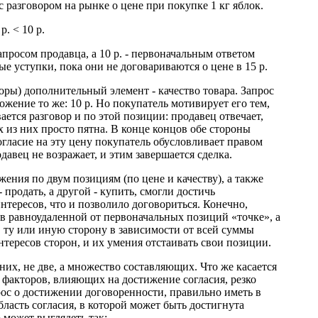
разговором на рынке о цене при покупке 1 кг яблок.
 р. < 10 р.
апросом продавца, а 10 р. - первоначальным ответом
е уступки, пока они не договариваются о цене в 15 р.
воры) дополнительный элемент - качество товара. Запрос
ожение то же: 10 р. Но покупатель мотивирует его тем,
ается разговор и по этой позиции: продавец отвечает,
х из них просто пятна. В конце концов обе стороны
согласие на эту цену покупатель обусловливает правом
давец не возражает, и этим завершается сделка.
ения по двум позициям (по цене и качеству), а также
 продать, а другой - купить, смогли достичь
нтересов, что и позволило договориться. Конечно,
 в равноудаленной от первоначальных позиций «точке», а
 в ту или иную сторону в зависимости от всей суммы
нтересов сторон, и их умения отстаивать свои позиции.
их, не две, а множество составляющих. Что же касается
 факторов, влияющих на достижение согласия, резко
рос о достижении договоренности, правильно иметь в
бласть согласия, в которой может быть достигнута
о может выглядеть так: