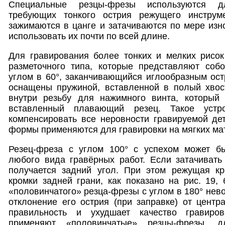
Специальные резцы-фрезы используются д
требующих тонкого острия режущего инструм
зажимаются в цанге и затачиваются по мере изно
использовать их почти по всей длине.
Для гравирования более тонких и мелких рисо
разметочного типа, которые представляют собо
углом в 60°, заканчивающийся иглообразным ост
оснащены пружиной, вставленной в полый хвост
внутри резьбу для нажимного винта, который
вставленный плавающий резец. Такое устро
компенсировать все неровности гравируемой де
формы применяются для гравировки на мягких ма
Резец-фреза с углом 100° с успехом может б
любого вида гравёрных работ. Если затачивать
получается задний угол. При этом режущая кр
кромки задней грани, как показано на рис. 19, 
«половинчатого» резца-фрезы с углом в 180° нев
отклонение его острия (при заправке) от цент
правильность и ухудшает качество гравиро
применяют «половинчатые» резцы-фрезы, 