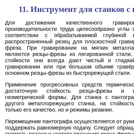
11. Инструмент для станков с
Для достижения качественного грави
производительности труда целесообразно углы 
соответствии с обрабатываемой глубиной г
распространенный резец для плоскостной грави
фреза. При гравировании на мягких металл
являются резцы-фрезы из легированной стали, 
стойкости они всегда дают чистый и гладки
гравировании или при большом объеме гравёр
основном резцы-фрезы из быстрорежущей стали.
Применение прогрессивных средств термическо
достаточную стойкость резца-фрезы и с
геометрической формы. Для станка с пантогр
другого металлорежущего станка, на стойкост
только его качество, но и режимы резания.
Перемещение пантографа осуществляется от руки,
поддержать равномерную подачу. Следует обраща
скорость подачи и частота вращения резца-фрезы