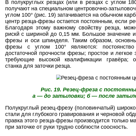
В полукруглых резцах (или в резцах с углом 18
получают на специальном центровочно-затыловочн
углом 100° (рис. 19) затачивается на обычном кар
центр резца-фрезы остается постоянным, если ре
Благодаря этому важному свойству резца, можн
рискй с шириной до 0,15 мм. Большое значение и
фрезы и оси шпинделя. Таким образом, основны
фрезы с углом 100° являются: постоянство
достаточной прочности фрезы; простое и легкое 
требующие высокой квалификации гравёра; от
станка для заточки резца.
Рис. 19. Резец-фреза с постоянн
а — до затыловки; б — после затыл
Полукруглый резец-фрезу (половинчатый) широко
стали для глубокого гравирования и черновой обди
правка этого резца-фрезы производится только м
при заточке от руки трудно соблюсти соосность.