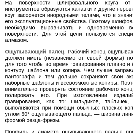
На поверхности шлифовального круга от 
инструментов образуются канавки и другие неров
круг засоряется инородными телами, что в значи
его эксплуатационные свойства. Поэтому шлифов
необходимо выравнивать и одновременно во
поверхности. Для этой цели пользуются спец
алмазом.
Ощупывающий палец
. Рабочий конец ощупыва
должен иметь (независимо от своей формы) по
для того чтобы во время гравирования плавно и 
контуру шаблона или копира. Чем лучше заправ
пантографа и тем дольше сохраняют свои экс
наборные шаблоны и всевозможные копиры. Поэт
внимательно проверять состояние рабочего кон
полировать его. При изготовлении издели
гравирования, как то: шильдиков, табличек,
выполняются при помощи обычных плоских коп
углом 60° ощупывающего пальца, — ширина лини
формой резца-фрезы.
Профиль и диаметр ощупывающего пальца при