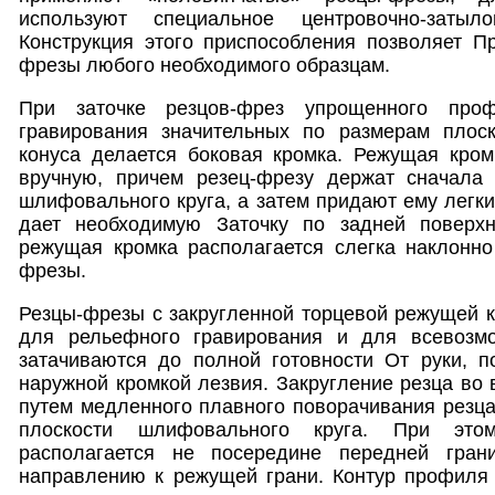
используют специальное центровочно-затыло
Конструкция этого приспособления позволяет Пр
фрезы любого необходимого образцам.
При заточке резцов-фрез упрощенного про
гравирования значительных по размерам плоск
конуса делается боковая кромка. Режущая кром
вручную, причем резец-фрезу держат сначала 
шлифовального круга, а затем придают ему легки
дает необходимую Заточку по задней поверхн
режущая кромка располагается слегка наклонно
фрезы.
Резцы-фрезы с закругленной торцевой режущей 
для рельефного гравирования и для всевозмо
затачиваются до полной готовности От руки, п
наружной кромкой лезвия. Закругление резца во 
путем медленного плавного поворачивания резц
плоскости шлифовального круга. При это
располагается не посередине передней гра
направлению к режущей грани. Контур профиля 