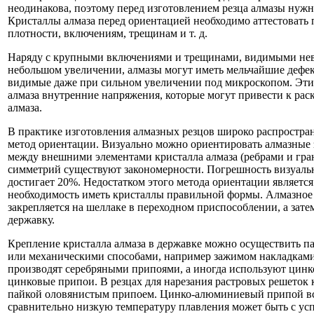
неодинакова, поэтому перед изготовлением резца алмазы нуж
Кристаллы алмаза перед ориентацией необходимо аттестовать 
плотности, включениям, трещинам и т. д.
Наряду с крупными включениями и трещинами, видимыми не
небольшом увеличении, алмазы могут иметь мельчайшие дефек
видимые даже при сильном увеличении под микроскопом. Эти
алмаза внутренние напряжения, которые могут привести к рас
алмаза.
В практике изготовления алмазных резцов широко распростра
метод ориентации. Визуально можно ориентировать алмазные 
между внешними элементами кристалла алмаза (ребрами и гра
симметрий существуют закономерности. Погрешность визуаль
достигает 20%. Недостатком этого метода ориентации является
необходимость иметь кристаллы правильной формы. Алмазное
закрепляется на шеллаке в переходном приспособлении, а зат
державку.
Крепление кристалла алмаза в державке можно осуществить 
или механическими способами, например зажимом накладками
производят серебряными припоями, а иногда используют цин
цинковые припои. В резцах для нарезания растровых решеток 
пайкой оловянистым припоем. Цинко-алюминиевый припой всл
сравнительно низкую температуру плавления может быть с ус