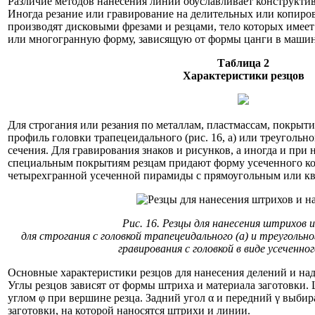
Различие методов нанесения линий обуславливает конструктив
Иногда резание или гравирование на делительных или копир
производят дисковыми фрезами и резцами, тело которых имее
или многогранную форму, зависящую от формы цанги в машин
Таблица 2
Характеристики резцов
Для строгания или резания по металлам, пластмассам, покрытия
профиль головки трапецеидального (рис. 16, а) или треугольног
сечения. Для гравирования знаков и рисунков, а иногда и при
специальным покрытиям резцам придают форму усеченного кону
четырехгранной усеченной пирамиды с прямоугольным или к
Рис. 16. Резцы для нанесения штрихов и
для строгания с головкой трапецеидального (а) и треугольно
гравирования с головкой в виде усеченног
Основные характеристики резцов для нанесения делений и над
Углы резцов зависят от формы штриха и материала заготовки.
углом φ при вершине резца. Задний угол α и передний γ выбир
заготовки, на которой наносятся штрихи и линии.