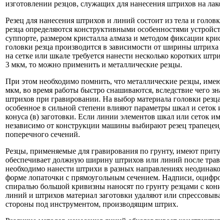
изготовлении резцов, служащих для нанесения штрихов на ла
Резец для нанесения штрихов и линий состоит из тела и голов
резца определяются конструктивными особенностями устройств
суппорте, размером кристалла алмаза и методом фиксации кри
головки резца производится в зависимости от ширины штриха
на сетке или шкале требуется нанести несколько коротких шт
3 мкм, то можно применить и металлические резцы.
При этом необходимо помнить, что металлические резцы, име
мкм, во время работы быстро снашиваются, вследствие чего з
штрихов при гравировании. На выбор материала головки резца
особенное в сильной степени влияют параметры шкал и сеток 
конуса (в) заготовки. Если линии элементов шкал или сеток и
независимо от конструкции машины выбирают резец трапецеи
поперечного сечений.
Резцы, применяемые для гравирования по грунту, имеют приту
обеспечивает должную ширину штрихов или линий после травл
необходимо нанести штрихи в разных направлениях неодинако
форме лопаточки с прямоугольным сечением. Надписи, оцифро
спиралью большой кривизны наносят по грунту резцами с кон
линий и штрихов материал заготовки удаляют или спрессовыв
стороны под инструментом, производящим штрих.