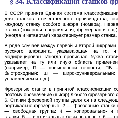
§ 34. Классификация станков ф
В СССР принята Единая система классификации
для станков отечественного производства, о
каждому станку особого шифра (номера). Перва
станка (токарная, сверлильная, фрезерная и т. д.)
(иногда и четвертая) характеризует размер станка.
В ряде случаев между первой и второй цифрами 
русского алфавита, указывающая на то, ч
модифицирован. Иногда прописная буква став
указывает на ту или иную область примене
(например, П — повышенной точности; ПБ —
быстроходный; Ш — широкоуниверсальны
управлением и т. д.).
Фрезерные станки в принятой классификации со
поэтому обозначение (шифр) любого фрезерного с
6. Станки фрезерной группы делятся на следую
вертикально-фрезерные, 2 — фрезерные станки 
— свободная группа; 4 — копировально- и г
станки; 5 — вертикальные бесконсольные; 6 — 