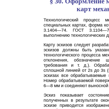
§ 30. Оформление
карт меха
Технологический процесс м
специальных картах, форма к
3.1404—74. ГОСТ 3.1104—
выполнению технологических д
Карту эскизов следует разраб
эскизов должны быть указа
технологического процесса ме
отклонения, обозначение ш
требования и т. д.). Обраб
сплошной линией от 2s до 3s 
эскизах все обрабатываемые 
Номер обрабатываемой поверх
6—8 мм и соединяют выносной 
Эскиз показывает состояни
полученных в результате око
эскизе приводится изображе