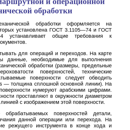
 маршрутной и операционной
нической обработки
еханической обработки оформляется на
оторых установлена ГОСТ 3.1105—74 и ГОСТ
74 устанавливает общие требования к
окументов.
атывать для операций и переходов. На карте
ны данные, необходимые для выполнения
ханической обработки (размеры, предельные
ероховатости поверхностей, технические
атываемые поверхности следует обводить
(s — толщина сплошной основной линии). На
поверхности нумеруют арабскими цифрами.
ности проставляют в окружности диаметром
линией с изображением этой поверхности.
е обрабатываемых поверхностей детали,
нчания данной операции или перехода. На
ние режущего инструмента в конце хода и