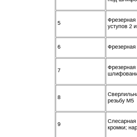
Фрезерна
5
уступов 2 и
6
Фрезерная 
Фрезерна
7
шлифован
Сверлильна
8
резьбу М5
Слесарная
9
кромки; на