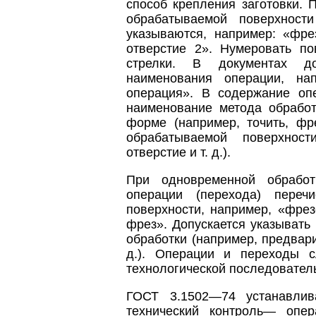
способ крепления заготовки.
обрабатываемой поверхност
указываются, например: «фре
отверстие 2». Нумеровать по
стрелки. В документах д
наименования операции, на
операция». В содержание оп
наименование метода обработ
форме (например, точить, фре
обрабатываемой поверхност
отверстие и т. д.).
При одновременной обработ
операции (перехода) переч
поверхности, например, «фрез
фрез». Допускается указывать
обработки (например, предвари
д.). Операции и переходы 
технологической последовател
ГОСТ 3.1502—74 устанавлив
технический контроль— опер