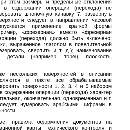
 При этом размеры и предельные отклонения
и в содержании операции (перехода) не
зеровать шпоночную канавку 7, развернуть
верхности следует в направлении часовой
опускается применение краткой формы
пример, «фрезерная» вместо «фрезерная
ерации (перехода) должно быть включено:
ки, выраженное глаголом в повелительной
зеровать, сверлить и т. д.); наименование
и детали (например, торец, плоскость,
ке нескольких поверхностей в описании
исляются в тексте все обрабатываемые
еровать поверхности 1, 2, 3, 4 и 5 набором
 в содержании операции (перехода) характер
тельная, окончательная, одновременная и т.
следует нумеровать арабскими цифрами в
ьности.
ает правила оформления документов на
ационной карты технического контроля и