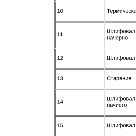
10
Термическ
Шлифовальн
11
начерно
12
Шлифоваль
13
Старение
Шлифовальн
14
начисто
15
Шлифоваль