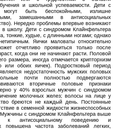
обучения и школьной успеваемости. Дети с
 могут быть беспокойными, излишне
вными, замешанными в антисоциальных
нство). Нередко проблемы впервые возникают
л в школу. Дети с синдромом Клайнфельтера
а, тонкие, худые, с длинными ногами; однако
нетипичным. Яички маловаты относительно
может отчетливо проявиться только после
раст, когда они не начинают расти. Половой
го размера, иногда отмечается крипторхизм
о или обоих яичек). Подростковый период
оявляется недостаточность мужских половых
ольные почти полностью подвергаются
звиваются вторичные половые признаки
мерно у 40% взрослых мужчин с синдромом
ичение молочных желез; волосы на лице у
ство бреются не каждый день. Постоянные
тствие в семенной жидкости жизнеспособных
. Мужчины с синдромом Клайнфельтера выше
ны к антисоциальному поведению и
х повышена частота заболеваний легких,