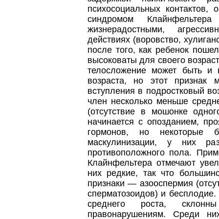
психосоциальных контактов, 
синдромом Клайнфельтера
жизнерадостными, агресси
действиях (воровство, хулига
после того, как ребенок поше
высоковаты для своего возраст
телосложение может быть и 
возраста, но этот признак 
вступления в подростковый воз
член несколько меньше средне
(отсутствие в мошонке одног
начинается с опозданием, пр
гормонов, но некоторые б
маскулинизации, у них ра
противоположного пола. При
Клайнфельтера отмечают увел
них редкие, так что большин
признаки — азооспермия (отсу
сперматозоидов) и бесплодие
среднего роста, склон
правонарушениям. Среди ни