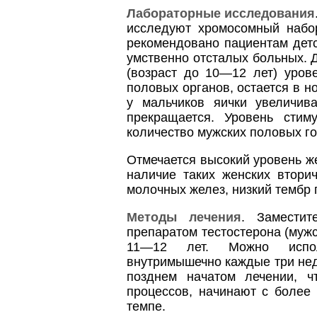
Лабораторные исследования
исследуют хромосомный набор
рекомендовано пациентам детс
умственно отсталых больных. 
(возраст до 10—12 лет) уров
половых органов, остается в н
у мальчиков яички увеличив
прекращается. Уровень стим
количество мужских половых г
Отмечается высокий уровень ж
наличие таких женских втори
молочных желез, низкий тембр 
Методы лечения
. Заместит
препаратом тестостерона (мужс
11—12 лет. Можно исполь
внутримышечно каждые три нед
позднем начатом лечении, ч
процессов, начинают с более
темпе.