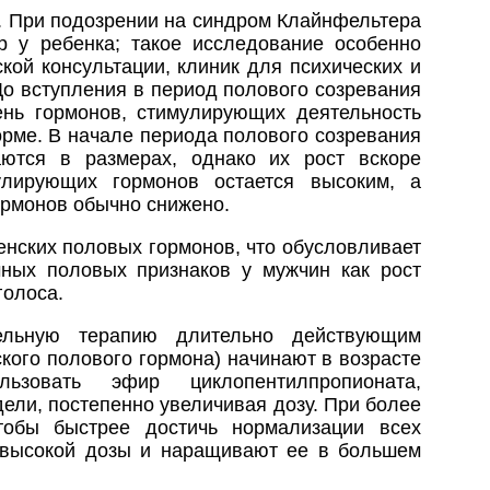
. При подозрении на синдром Клайнфельтера
 у ребенка; такое исследование особенно
кой консультации, клиник для психических и
До вступления в период полового созревания
ень гормонов, стимулирующих деятельность
орме. В начале периода полового созревания
аются в размерах, однако их рост вскоре
улирующих гормонов остается высоким, а
ормонов обычно снижено.
енских половых гормонов, что обусловливает
чных половых признаков у мужчин как рост
голоса.
ельную терапию длительно действующим
кого полового гормона) начинают в возрасте
зовать эфир циклопентилпропионата,
ели, постепенно увеличивая дозу. При более
тобы быстрее достичь нормализации всех
 высокой дозы и наращивают ее в большем