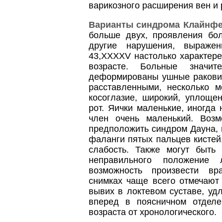
варикозного расширения вен и 
Варианты синдрома Клайнфе
больше двух, проявления бол
другие нарушения, выражен
43,ХХХХV настолько характере
возрасте. Больные значи
деформированы ушные раковин
расставленными, несколько м
косоглазие, широкий, уплоще
рот. Яички маленькие, иногда
член очень маленький. Воз
предположить синдром Дауна, 
фаланги пятых пальцев кистей
слабость. Также могут быть
неправильного положение 
возможность произвести вр
снимках чаще всего отмечают
вывих в локтевом суставе, уд
вперед в поясничном отделе
возраста от хронологического.