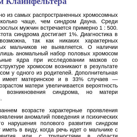
м Клайнфельтера
о из самых распространенных хромосомных
есколько чаще, чем синдром Дауна. Среди
ослых мужчин встречается примерно 1 : 500.
тота синдрома достигает 1%. Диагностика в
возможна, так как никаких характерных
ных мальчиков не выявляется. О наличии
 лишь аномальный набор половых хромосом
льные ядра при исследовании мазков со
структуре хромосом возникают в результате
сом у одного из родителей. Дополнительная
 имеет материнское и в 33% случаев —
озрастом матери увеличивается вероятность
и возникновения синдрома, но матери
.
аннем возрасте характерные проявления
оявлении аномалий поведения и психических
го нарушения полового развития синдром
иметь в виду, когда речь идет о мальчике с
азвития или с трудностями в области