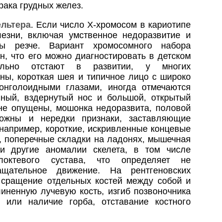
рака грудных желез.
льтера
. Если число Х-хромосом в кариотипе
езни, включая умственное недоразвитие и
ы резче. Вариант хромосомного набора
н, что его можно диагностировать в детском
тельно отстают в развитии, у многих
ы, короткая шея и типичное лицо с широко
онголоидными глазами, иногда отмечаются
нный, вздернутый нос и большой, открытый
 не опущены, мошонка недоразвита, половой
можны и нередки признаки, заставляющие
например, короткие, искривленные концевые
, поперечные складки на ладонях, мышечная
 и другие аномалии скелета, в том числе
локтевого сустава, что определяет не
ащательное движение. На рентгеновских
 сращение отдельных костей между собой и
линенную лучевую кость, изгиб позвоночника
 или наличие горба, отставание костного