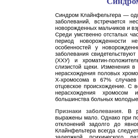
Синдро
Синдром Клайнфельтера — одн
заболеваний, встречается н
новорожденных мальчиков и взр
Среди умственно отсталых час
период новорожденности не
особенностей у новорожден
заболевания свидетельствуют
(ХХУ) и хроматин-положите
слизистой щеки. Изменения в 
нерасхождения половых хромо
Х-хромосома в 67% случаев
отцовское происхождение. С в
нерасхождения хромосом 
большинства больных молодые
Признаки заболевания
. В р
выражены мало. Однако при п
отклонений задолго до явно
Клайнфельтера всегда следует 
задержкой психического р