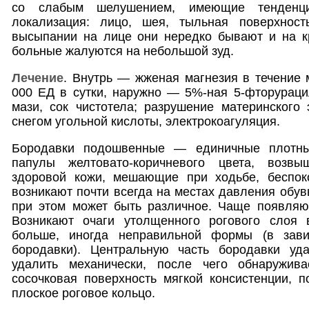
со слабым шелушением, имеющие тенденц
локализация: лицо, шея, тыльная поверхност
высыпании на лице они нередко бывают и на кр
больные жалуются на небольшой зуд.
Лечение
. Внутрь — жженая магнезия в течение 
000 ЕД в сутки, наружно — 5%-ная 5-фторурац
мази, сок чистотела; разрушение материнского
снегом угольной кислоты, электрокоагуляция.
Бородавки подошвенные — единичные плотные
папулы желтовато-коричневого цвета, возв
здоровой кожи, мешающие при ходьбе, беспок
возникают почти всегда на местах давления обув
при этом может быть различное. Чаще появляют
Возникают очаги утолщенного рогового слоя 
больше, иногда неправильной формы (в зави
бородавки). Центральную часть бородавки уда
удалить механически, после чего обнаружива
сосочковая поверхность мягкой консистенции, п
плоское роговое кольцо.