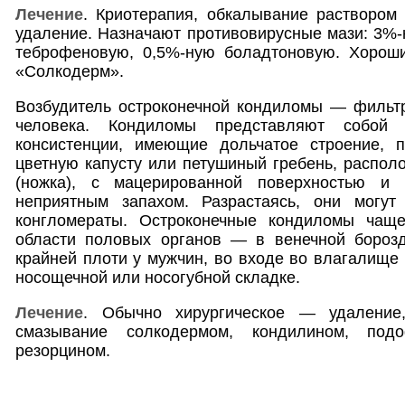
Лечение
. Криотерапия, обкалывание раствором 
удаление. Назначают противовирусные мази: 3%
теброфеновую, 0,5%-ную боладтоновую. Хорош
«Солкодерм».
Возбудитель остроконечной кондиломы — филь
человека. Кондиломы представляют собой о
консистенции, имеющие дольчатое строение,
цветную капусту или петушиный гребень, распол
(ножка), с мацерированной поверхностью и 
неприятным запахом. Разрастаясь, они могут
конгломераты. Остроконечные кондиломы чаще
области половых органов — в венечной борозд
крайней плоти у мужчин, во входе во влагалище
носощечной или носогубной складке.
Лечение
. Обычно хирургическое — удаление
смазывание солкодермом, кондилином, под
резорцином.