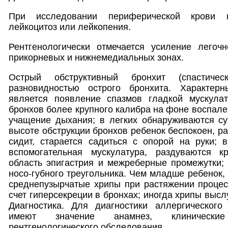
При исследовании периферической крови 
лейкоцитоз или лейкопения.
Рентгенологически отмечается усиление легочн
прикорневых и нижнемедиальных зонах.
Острый обструктивный бронхит (спастичес
разновидностью острого бронхита. Характер
является появление спазмов гладкой мускула
бронхов более крупного калибра на фоне воспале
учащение дыхания; в легких обнаруживаются су
высоте обструкции бронхов ребенок беспокоен, р
сидит, старается садиться с опорой на руки; 
вспомогательная мускулатура, раздуваются к
область эпигастрия и межреберные промежутки;
носо-губного треугольника. Чем младше ребенок
среднепузырчатые хрипы при растяжении процес
счет гиперсекреции в бронхах; иногда хрипы выс
Диагностика. Для диагностики аллергического 
имеют значение анамнез, клинически
рентгенологического обследования.