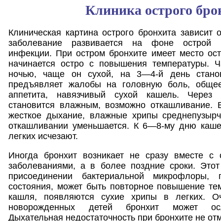
Клиника острого бро
Клиническая картина острого бронхита зависит о
заболевание развивается на фоне острой р
инфекции. При остром бронхите имеет место ос
начинается остро с повышения температуры. Ч
ночью, чаще он сухой, на 3—4-й день стано
предъявляет жалобы на головную боль, общее
аппетита, навязчивый сухой кашель. Через
становится влажным, возможно откашливание. 
жесткое дыхание, влажные хрипы среднепузырч
откашливании уменьшается. К 6—8-му дню каше
легких исчезают.
Иногда бронхит возникает не сразу вместе с
заболеваниями, а в более поздние сроки. Этот
присоединении бактериальной микрофлоры, 
состояния, может быть повторное повышение те
кашля, появляются сухие хрипы в легких. О
новорожденных детей бронхит может осл
Дыхательная недостаточность при бронхите не отм