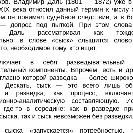
ков. Владимир Даль (1801 — 1872) уже в
XIX века относил данный термин к числу 
м он понимал судебное следствие, а в б
 — допрос под пыткой. При этом слова
» Даль рассматривал как тождес
ельно, в слове «сыск» слышится слово 
то, необходимое тому, кто ищет.
лючает в себя разведывательный 
тельный компоненты. Впрочем, есть и др
огласно которой разведка — более широко
. Дескать, сыск — это всего лишь об
, а разведка, как процесс, включ
ионно-аналитическую составляющую. Ис
 где-то в середине: как в разведке пр
сыска, так и сыск невозможен без разведки
 сыска «запускается» потребностью,