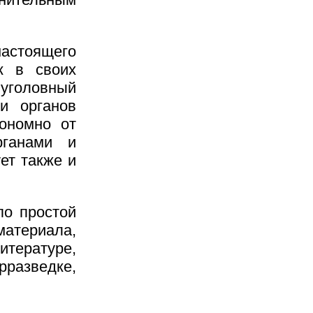
настоящего
к в своих
 уголовный
и органов
тономно от
рганами и
ет также и
по простой
материала,
тературе,
рразведке,