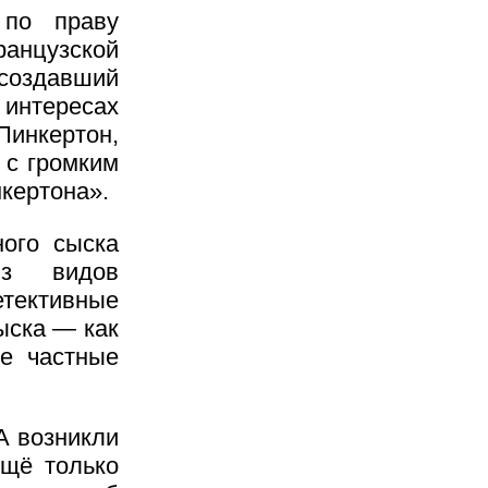
 по праву
анцузской
 создавший
интересах
нкертон,
 с громким
кертона».
ного сыска
из видов
тективные
ыска — как
же частные
А возникли
ещё только