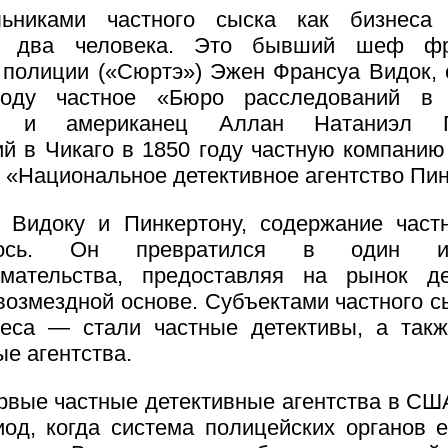
льниками частного сыска как бизнеса
я два человека. Это бывший шеф фр
 полиции («Сюртэ») Эжен Франсуа Видок,
оду частное «Бюро расследований в 
и» и американец Аллан Натаниэл Пи
й в Чикаго в 1850 году частную компанию
 «Национальное детективное агентство Пин
 Видоку и Пинкертону, содержание част
лось. Он превратился в один 
имательства, предоставляя на рынок де
 возмездной основе. Субъектами частного с
еса — стали частные детективы, а так
ые агентства.
ервые частные детективные агентства в СШ
иод, когда система полицейских органов 