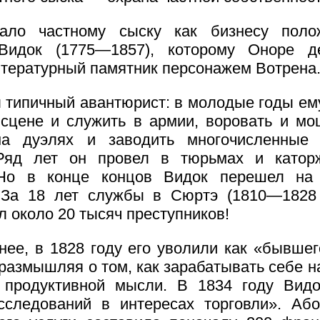
чало частному сыску как бизнесу пол
Видок (1775—1857), которому Оноре д
итературный памятник персонажем Вотрена
 типичный авантюрист: в молодые годы ем
 сцене и служить в армии, воровать и мо
на дуэлях и заводить многочисленные
Ряд лет он провел в тюрьмах и катор
 Но в конце концов Видок перешел на
За 18 лет службы в Сюртэ (1810—1828 
л около 20 тысяч преступников!
нее, в 1828 году его уволили как «бывшег
 размышляя о том, как зарабатывать себе н
 продуктивной мысли. В 1834 году Видо
следований в интересах торговли». Аб