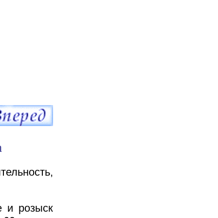
а
ельность,
е и розыск