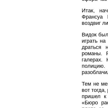
Итак, на
Франсуа 
воздвиг л
Видок был
играть на
драться 
романы. 
галерах.
полицию. 
разоблачи
Тем не ме
вот тогда,
пришел к
«Бюро рас