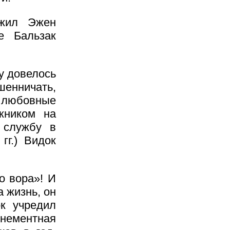
ожил Эжен
е Бальзак
.
у довелось
шенничать,
 любовные
жником на
 службу в
гг.) Видок
о вора»! И
а жизнь, он
к учредил
онементная