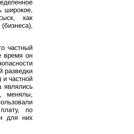
еделенное
ь широкое,
сыск, как
(бизнеса),
то частный
е время он
асности
й разведки
 и частной
а являлись
и, менялы,
ользовали
плату, по
и для них