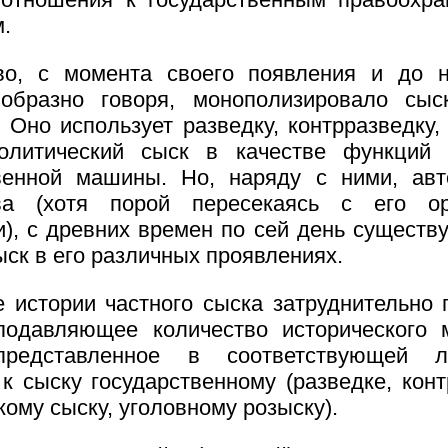
м.
во, с момента своего появления и до 
 образно говоря, монополизировало сыс
. Оно использует разведку, контрразведку,
политический сыск в качестве функций 
венной машины. Но, наряду с ними, ав
тва (хотя порой пересекаясь с его о
), с древних времен по сей день существу
ыск в его различных проявлениях.
 истории частного сыска затруднительно 
подавляющее количество исторического 
редставленное в соответствующей ли
 к сыску государственному (разведке, конт
кому сыску, уголовному розыску).