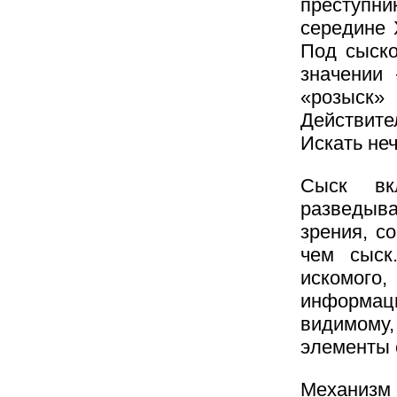
преступни
середине 
Под сыско
значении
«розыск
Действит
Искать неч
Сыск вк
разведыва
зрения, с
чем сыск
искомого
информац
видимому,
элементы 
Механизм