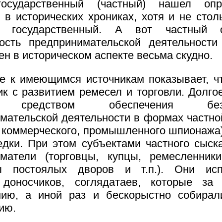
осударственный (частный) нашел опр
 в исторических хрониках, хотя и не стол
 государственный. А вот частный 
ость предпринимательской деятельности 
ен в историческом аспекте весьма скудно.
 к имеющимся источникам показывает, ч
ик с развитием ремесел и торговли. Долго
я средством обеспечения безоп
мательской деятельности в формах частно
, коммерческого, промышленного шпионажа)
едки. При этом субъектами частного сыск
матели (торговцы, купцы, ремесленник
ы постоялых дворов и т.п.). Они исп
 доносчиков, соглядатаев, которые за 
нию, а иной раз и бескорыстно собирал
ию.