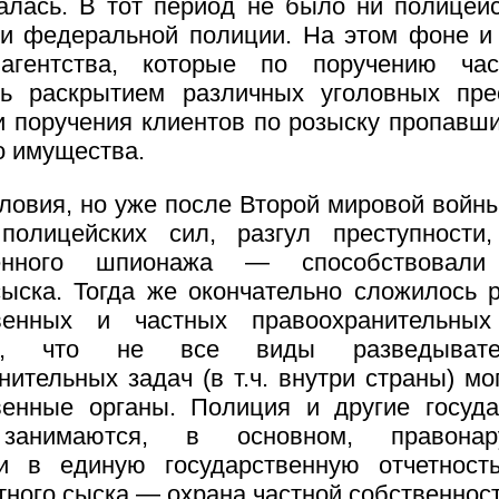
лась. В тот период не было ни полицей
ни федеральной полиции. На этом фоне и
агентства, которые по поручению ча
ь раскрытием различных уголовных пре
 поручения клиентов по розыску пропавш
о имущества.
ловия, но уже после Второй мировой войн
полицейских сил, разгул преступности
енного шпионажа — способствовали 
сыска. Тогда же окончательно сложилось 
твенных и частных правоохранительных
сь, что не все виды разведыват
нительных задач (в т.ч. внутри страны) мо
венные органы. Полиция и другие госуд
занимаются, в основном, правонару
и в единую государственную отчетность
тного сыска — охрана частной собственност