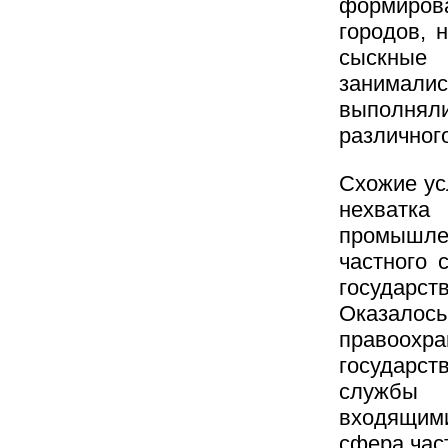
формирова
городов, 
сыскные 
занималис
выполняли
различног
Схожие ус
нехватка 
промышл
частного 
государс
Оказало
правоохра
государст
службы 
входящим
сфера час