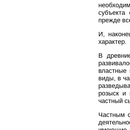
необходи
субъекта 
прежде вс
И, наконе
характер.
В древни
развивало
властные 
виды, в ч
разведыва
розыск и 
частный с
Частным с
деятельно
имеющие 