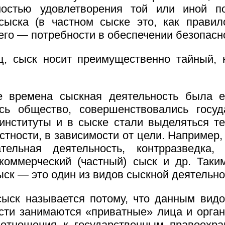
мостью удовлетворения той или иной по
сыска (в частном сыске это, как правило
его — потребности в обеспечении безопасн
ц, сыск носит преимущественно тайный, 
е времена сыскная деятельность была е
сь общество, совершенствовались госуд
институты и в сыске стали выделяться т
астности, в зависимости от цели. Например,
тельная деятельность, контрразведка,
коммерческий (частный) сыск и др. Таки
ыск — это один из видов сыскной деятельно
ыск называется потому, что данным вид
сти занимаются «приватные» лица и орган
отношения к государственным правоохра