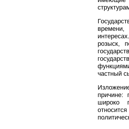
структура
Государст
времени,
интересах
розыск, 
государст
государс
функциями
частный с
Изложение
причине: 
широко п
относится
политичес