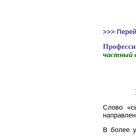
>>> Перей
Професси
частный 
Слово «с
направлен
В более у