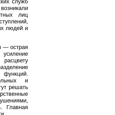
ских служб
 возникали
стных лиц
ступлений,
их людей и
ы — острая
, усиление
расцвету
разделение
 функций.
ельных и
гут решать
арственные
шениями,
. Главная
и.