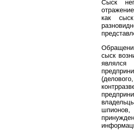
Сыск нег
отражение
как сыск
разновидн
представл
Обращение
сыск возн
являлс
предприни
(делового
контрразв
предприни
владельц
шпионов,
принужде
информац