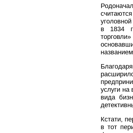
Родонача
считаютс
уголовной
в 1834 г
торговл
основавши
названием
Благодаря
расшири
предприн
услуги на
вида бизн
детективн
Кстати, п
в тот пер