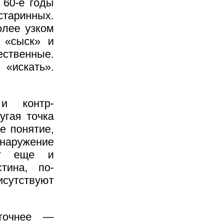
 60-е годы
старинных.
олее узком
 «сыск» и
твенные.
«искать».
и контр-
угая точка
е понятие,
наружение
ает еще и
тина, по-
исутствуют
.
 точнее —