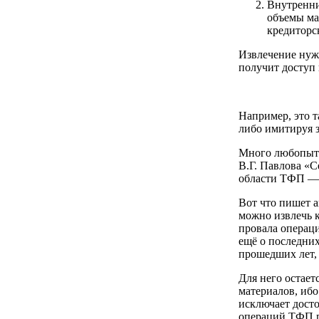
Внутренни
объемы ма
кредиторск
Извлечение нуж
получит доступ 
Например, это т
либо имитируя 
Много любопытн
В.Г. Павлова «С
области ТФП — 
Вот что пишет а
можно извлечь 
провала операц
ещё о последних
прошедших лет,
Для него остает
материалов, ибо
исключает досто
операций ТФП п