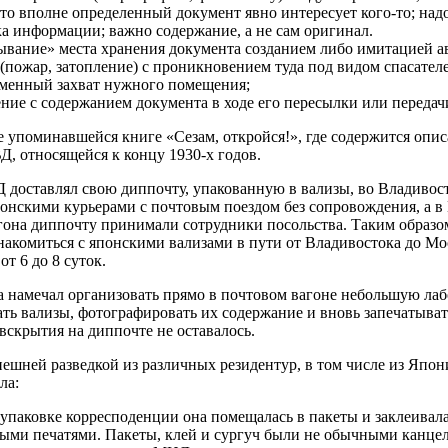
что вполне определенный документ явно интересует кого-то; над
а информации; важно содержание, а не сам оригинал.
ывание» места хранения документа созданием либо имитацией 
 (пожар, затопление) с проникновением туда под видом спасател
менный захват нужного помещения;
ние с содержанием документа в ходе его пересылки или передач
 упоминавшейся книге «Сезам, откройся!», где содержится опи
, относящейся к концу 1930-х годов.
доставлял свою диппочту, упакованную в вализы, во Владивост
онскими курьерами с почтовым поездом без сопровождения, а в
гона диппочту принимали сотрудники посольства. Таким образом
накомиться с японскими вализами в пути от Владивостока до Мо
от 6 до 8 суток.
а намечал организовать прямо в почтовом вагоне небольшую лаб
ть вализы, фотографировать их содержание и вновь запечатыват
вскрытия на диппочте не оставалось.
нешней разведкой из различных резидентур, в том числе из Япо
ла:
 упаковке корресподенции она помещалась в пакеты и заклеивал
ными печатями. Пакеты, клей и сургуч были не обычными канцел