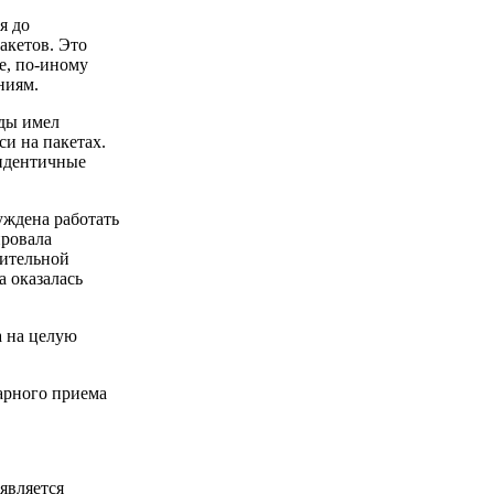
я до
акетов. Это
е, по-иному
ниям.
ады имел
си на пакетах.
 идентичные
уждена работать
провала
нительной
а оказалась
а на целую
арного приема
является