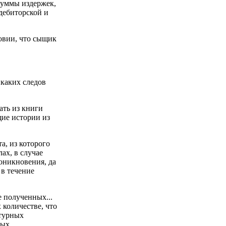
суммы издержек,
дебиторской и
овии, что сыщик
икаких следов
ать из книги
щие истории из
а, из которого
ах, в случае
оникновения, да
 в течение
е полученных...
 количестве, что
нтурных
рых