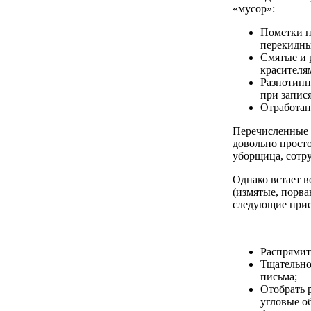
«мусор»:
Пометки н
перекидны
Смятые и 
красителя
Разнотипн
при запис
Отработан
Перечисленные 
довольно просто
уборщица, сотру
Однако встает в
(измятые, порва
следующие при
Распрямит
Тщательно
письма;
Отобрать 
угловые о