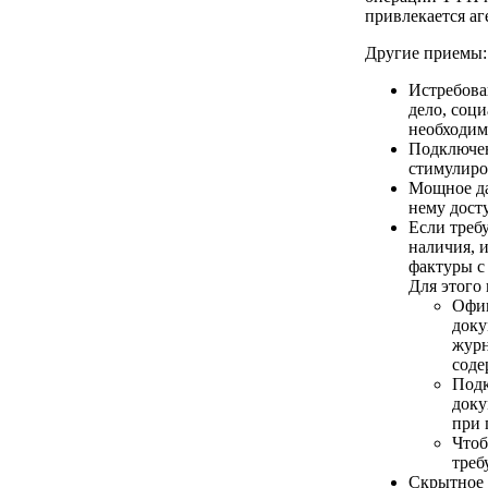
привлекается аг
Другие приемы:
Истребова
дело, соц
необходим
Подключен
стимулиро
Мощное да
нему дост
Если треб
наличия, 
фактуры с
Для этого
Офиц
доку
журн
соде
Подк
доку
при 
Чтоб
треб
Скрытное 