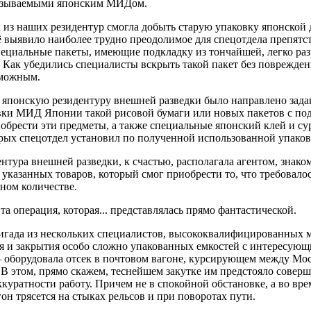
казываемыми японским МИДом.
 из наших резидентур смогла добыть старую упаковку японской
 выявило наиболее трудно преодолимое для спецотдела препятст
пециальные пакеты, имеющие подкладку из тончайшей, легко ра
 Как убедились специалисты вскрыть такой пакет без поврежде
зможным.
в японскую резидентуру внешней разведки было направлено зад
вки МИД Японии такой рисовой бумаги или новых пакетов с под
обрести эти предметы, а также специальные японский клей и сур
рых спецотдел установил по полученной использованной упаков
нтура внешней разведки, к счастью, располагала агентом, знако
указанных товаров, который смог приобрести то, что требовалос
ном количестве.
 та операция, которая... представлялась прямо фантастической.
игада из нескольких специалистов, высококвалифицированных м
я и закрытия особо сложно упакованных емкостей с интересующи
 оборудовала отсек в почтовом вагоне, курсирующем между Мо
 В этом, прямо скажем, теснейшем закутке им предстояло совер
ккуратности работу. Причем не в спокойной обстановке, а во вр
агон трясется на стыках рельсов и при поворотах пути.