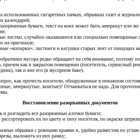
а использованных сигаретных пачках, обрывках газет и журнало
х календарей;
разорванные бумаги, текст на коих может быть зачеркнут или же
ми;
ые листки, случайно оказавшиеся или специально помещенные 
ях на оригинале;
ные «копирки», листинги и катушки старых лент от пишущих м
образчики мусора редко обращают на себя внимание, поэтому и
, причем как в закрытом помещении (посетитель, сервисный ре
дник), так и вне его (в мусорном баке).
опрос, как прочесть носители, обнаруженные в неважном состоя
нные, зачеркнутые, залитые)? Отчаиваться не надо. Для прочте
емы.
Восстановление разорванных документов
ь и разгладить все разорванные клочки бумаги;
 рассортировать их по цвету и типу носителя, по окраске штрихо
разные обрывки с ровными краями и, удобно разместив по углам 
брезы, выложить из них рамку;