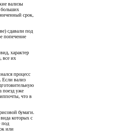
кие вализы
а больших
аниченный срок,
ве) сдавали под
ое попечение
вид, характер
, все их
инался процесс
. Если вализ
одготовительную
а поезд уже
иппочты, что в
рисовой бумаги.
 вида которых с
е под
ок или