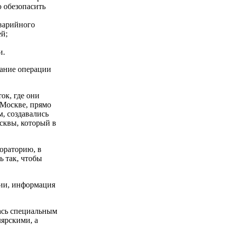
о обезопасить
аварийного
ей;
и.
сание операции
ок, где они
 Москве, прямо
, создавались
сквы, который в
ораторию, в
ь так, чтобы
нии, информация
ась специальным
ярскими, а