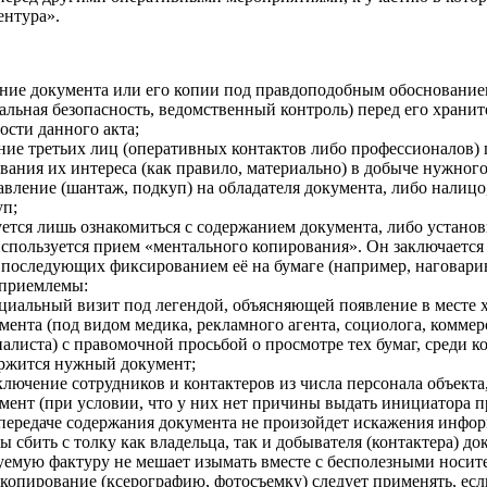
ентура».
ние документа или его копии под правдоподобным обоснование
иальная безопасность, ведомственный контроль) перед его храни
ости данного акта;
ие третьих лиц (оперативных контактов либо профессионалов) 
вания их интереса (как правило, материально) в добыче нужног
вление (шантаж, подкуп) на обладателя документа, либо налиц
уп;
уется лишь ознакомиться с содержанием документа, либо установ
используется прием «ментального копирования». Он заключается
 последующих фиксированием её на бумаге (например, наговарив
 приемлемы:
иальный визит под легендой, объясняющей появление в месте 
мента (под видом медика, рекламного агента, социолога, коммер
алиста) с правомочной просьбой о просмотре тех бумаг, среди к
ржится нужный документ;
лючение сотрудников и контактеров из числа персонала объекта,
мент (при условии, что у них нет причины выдать инициатора п
передаче содержания документа не произойдет искажения инфор
ы сбить с толку как владельца, так и добывателя (контактера) до
уемую фактуру не мешает изымать вместе с бесполезными носит
копирование (ксерографию, фотосъемку) следует применять, ес