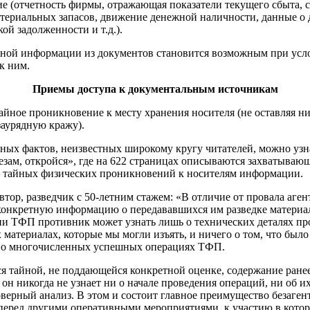
е (отчетность фирмы, отражающая показатели текущего сбыта, 
териальных запасов, движение денежной наличности, данные о 
ой задолженности и т.д.).
ной информации из документов становится возможным при усл
к ним.
Приемы доступа к документальным источникам
айное проникновение к месту хранения носителя (не оставляя н
заурядную кражу).
ых фактов, неизвестных широкому кругу читателей, можно узн
езам, откройся», где на 622 страницах описываются захватываю
тайных физических проникновений к носителям информации.
втор, разведчик с 50-летним стажем: «В отличие от провала агент
конкретную информацию о передававшихся им разведке материал
ии ТФП противник может узнать лишь о технических деталях пр
 материалах, которые мы могли изъять, и ничего о том, что было
 о многочисленных успешных операциях ТФП.
ся тайной, не поддающейся конкретной оценке, содержание ране
 он никогда не узнает ни о начале проведения операций, ни об их
верный анализ. В этом и состоит главное преимущество безаге
еред другими оперативными мероприятиями, к участию в кото