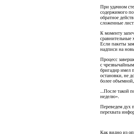
При удачном сте
содержимого поч
обратное действ
сложенные лист
К моменту запе
сравнительные х
Если пакеты зам
надписи на нов
Процесс заверше
с чрезвычайным 
бригадир имел 
остановки, не д
более объемной,
...После такой 
неделю».
Переведем дух 
перехвата инфо
Как видно из о