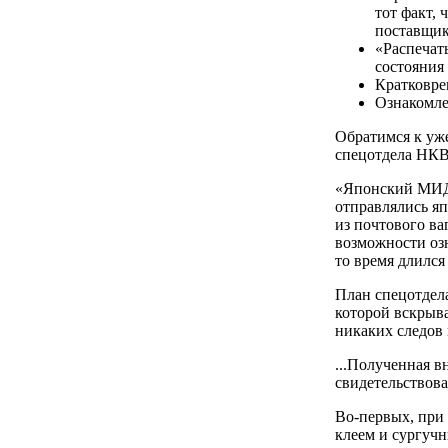
тот факт, 
поставщик
«Распечат
состояния
Кратковре
Ознакомле
Обратимся к уже
спецотдела НКВД
«Японский МИД 
отправлялись яп
из почтового ва
возможности оз
то время длился 
План спецотдел
которой вскрыва
никаких следов 
...Полученная в
свидетельствова
Во-первых, при
клеем и сургуч