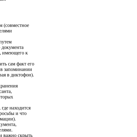
м (совместное
телями
путем
о документа
о, имеющего к
ить сам факт его
 в запоминании
ая в диктофон).
хранения
санта,
оторых
 где находится
росьбы и что
мации).
кумента,
елями.
ли важно скрыть