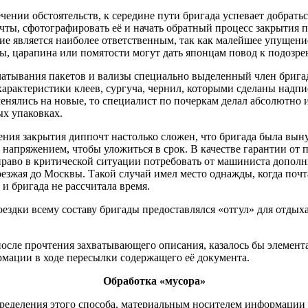
чении обстоятельств, к середине пути бригада успевает добратьс
ты, сфотографировать её и начать обратный процесс закрытия п
ие является наиболее ответственным, так как малейшее упущени
ы, царапина или помятости могут дать японцам повод к подозре
чатывания пакетов и вализы специально выделенный член бриг
арактеристики клеев, сургуча, чернил, которыми сделаны надпи
енялись на новые, то специалист по почеркам делал абсолютно
ых упаковках.
ния закрытия диппочт настолько сложен, что бригада была вын
напряжением, чтобы уложиться в срок. В качестве гарантии от 
право в критической ситуации потребовать от машиниста допол
оезжая до Москвы. Такой случай имел место однажды, когда почт
 и бригада не рассчитала время.
поездки всему составу бригады предоставлялся «отгул» для отдых
после прочтения захватывающего описания, казалось бы элемент
рмации в ходе пересылки содержащего её документа.
Обработка «мусора»
пределения этого способа, материальным носителем информации 