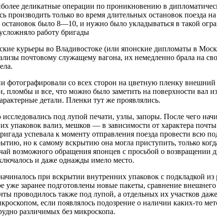
иболее деликатные операции по проникновению в дипломатичес
ь производить только во время длительных остановок поезда н
 остановок было 8—10, и нужно было укладываться в такой огр
 усложняло работу бригады
ские курьеры во Владивостоке (или японские дипломаты в Моск
ализы почтовому служащему вагона, их немедленно брала на св
ела.
и фотографировали со всех сторон на цветную пленку внешний 
и, пломбы и все, что можно было заметить на поверхности вал из
арактерные детали. Пленки тут же проявлялись.
 исследовались под лупой печати, узлы, запоры. После чего нач
х упаковок вализ, мешков — в зависимости от характера почты
бригада успевала к моменту отправления поезда провести всю п
рытию, но к самому вскрытию она могла приступить, только когд
учай возможного обращения японцев с просьбой о возвращении д
ключалось и даже однажды имело место.
начиналось при вскрытии внутренних упаковок с подкладкой из 
е уже заранее подготовлены новые пакеты, сравнение внешнего
ты проводилось также под лупой, а отдельных их участков даж
кроскопом, если появлялось подозрение о наличии каких-то мет
рудно различимых без микроскопа.