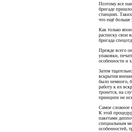
Поэтому все на
бригаде пришлос
станциях. Таких
что ещё больше
Как только япон
расписку свои в
бригада спецотд
Прежде всего он
упаковки, печат
особенности и х
Затем тщательно
вскрытия внешни
было немного, 
работу к их вск
тронется, на сл
принципе не ис
Самое сложное 
К этой процедур
пакетами диппоч
специальным ми
особенностей, т