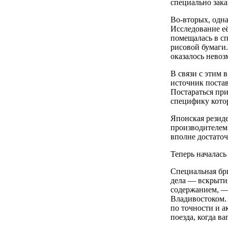
специально за
Во-вторых, одна
Исследование её
помещалась в с
рисовой бумаги.
оказалось нево
В связи с этим 
источник поста
Постараться при
специфику кото
Японская резиде
производителем 
вполне достаточ
Теперь началась
Специальная бр
дела — вскрыти
содержанием, —
Владивостоком.
по точности и а
поезда, когда в