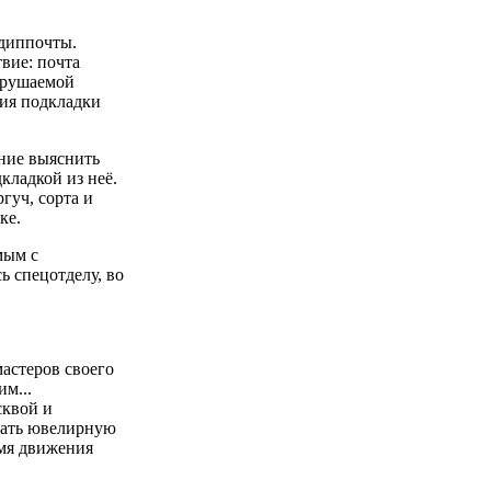
 диппочты.
вие: почта
зрушаемой
ния подкладки
ание выяснить
кладкой из неё.
гуч, сорта и
ке.
мым с
ь спецотделу, во
астеров своего
м...
сквой и
шать ювелирную
емя движения