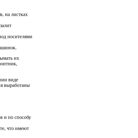
в, на листках
 залит
под носителями
ашинок.
зымать их
монтник,
нии виде
ния выработаны
в и по способу
те, что имеют